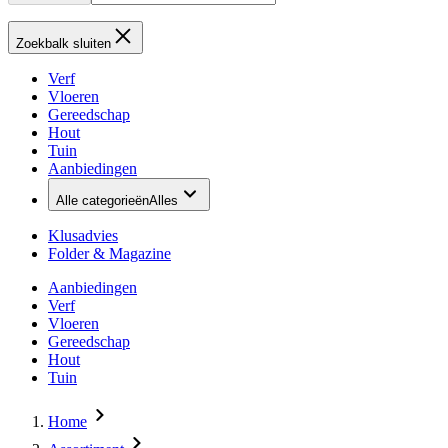
Zoekbalk sluiten
Verf
Vloeren
Gereedschap
Hout
Tuin
Aanbiedingen
Alle categorieën
Alles
Klusadvies
Folder & Magazine
Aanbiedingen
Verf
Vloeren
Gereedschap
Hout
Tuin
Home