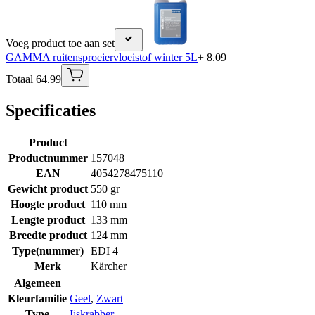
Voeg product toe aan set
GAMMA ruitensproeiervloeistof winter 5L
+ 8.09
Totaal 64.99
Specificaties
Product
Productnummer
157048
EAN
4054278475110
Gewicht product
550 gr
Hoogte product
110 mm
Lengte product
133 mm
Breedte product
124 mm
Type(nummer)
EDI 4
Merk
Kärcher
Algemeen
Kleurfamilie
Geel
,
Zwart
Type
Ijskrabber