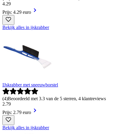
4
.
29
Prijs: 4.29 euro
Bekijk alles in ijskrabber
IJskrabber met sneeuwborstel
(
4
)
Beoordeeld met 3.3 van de 5 sterren, 4 klantreviews
2
.
79
Prijs: 2.79 euro
Bekijk alles in ijskrabber