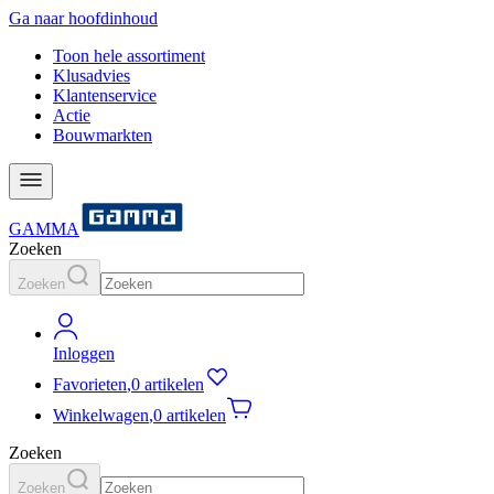
Ga naar hoofdinhoud
Toon hele assortiment
Klusadvies
Klantenservice
Actie
Bouwmarkten
GAMMA
Zoeken
Zoeken
Inloggen
Favorieten
,
0 artikelen
Winkelwagen
,
0 artikelen
Zoeken
Zoeken