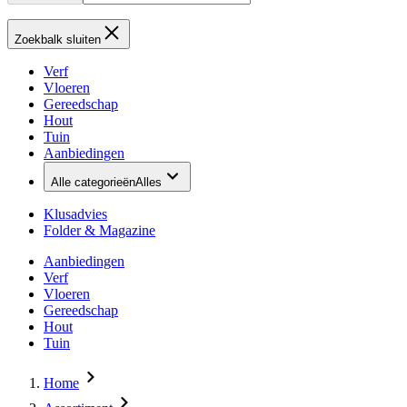
Zoekbalk sluiten
Verf
Vloeren
Gereedschap
Hout
Tuin
Aanbiedingen
Alle categorieën
Alles
Klusadvies
Folder & Magazine
Aanbiedingen
Verf
Vloeren
Gereedschap
Hout
Tuin
Home