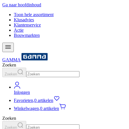
Ga naar hoofdinhoud
Toon hele assortiment
Klusadvies
Klantenservice
Actie
Bouwmarkten
GAMMA
Zoeken
Zoeken
Inloggen
Favorieten
,
0 artikelen
Winkelwagen
,
0 artikelen
Zoeken
Zoeken