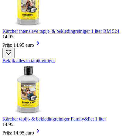
Kärcher intensieve tapijt- & bekledingreiniger 1 liter RM 524
14
.
95
Prijs: 14.95 euro
Bekijk alles in tapijtreiniger
Kärcher tapijt- & bekledingreiniger Family&Pet 1 liter
14
.
95
Prijs: 14.95 euro