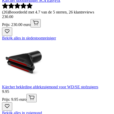
Kärcher stoomreiniger SC4 EasyFix
(
26
)
Beoordeeld met 4.7 van de 5 sterren, 26 klantreviews
230
.
00
Prijs: 230.00 euro
Bekijk alles in sledestoomreiniger
Kärcher bekleding afdekzuigmond voor WD/SE stofzuigers
9
.
95
Prijs: 9.95 euro
Bekijk alles in zuigmond