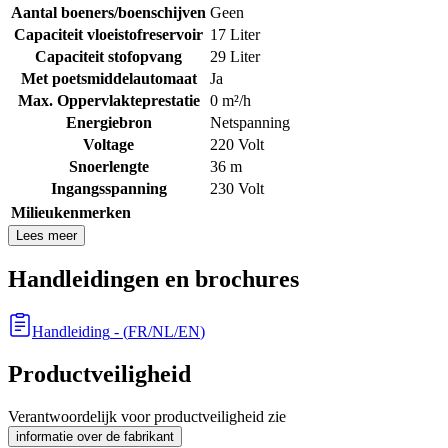
Aantal boeners/boenschijven
Geen
Capaciteit vloeistofreservoir
17 Liter
Capaciteit stofopvang
29 Liter
Met poetsmiddelautomaat
Ja
Max. Oppervlakteprestatie
0 m²/h
Energiebron
Netspanning
Voltage
220 Volt
Snoerlengte
36 m
Ingangsspanning
230 Volt
Milieukenmerken
Lees meer
Handleidingen en brochures
Handleiding
- (
FR/NL/EN
)
Productveiligheid
Verantwoordelijk voor productveiligheid zie
informatie over de fabrikant