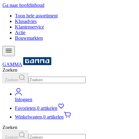
Ga naar hoofdinhoud
Toon hele assortiment
Klusadvies
Klantenservice
Actie
Bouwmarkten
GAMMA
Zoeken
Zoeken
Inloggen
Favorieten
,
0 artikelen
Winkelwagen
,
0 artikelen
Zoeken
Zoeken