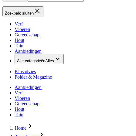
Zoekbalk sluiten
Verf
Vloeren
Gereedschap
Hout
Tuin
Aanbiedingen
Alle categorieën
Alles
Klusadvies
Folder & Magazine
Aanbiedingen
Verf
Vloeren
Gereedschap
Hout
Tuin
Home