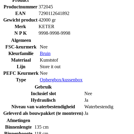
Product
Productnummer
372045
EAN
7290112641892
Gewicht product
42000 gr
Merk
KETER
N P K
9998-9998-9998
Algemeen
FSC-keurmerk
Nee
Kleurfamilie
Bruin
Materiaal
Kunststof
Lijn
Store it out
PEFC Keurmerk
Nee
Type
Opbergbox/kussenbox
Gebruik
Inclusief slot
Nee
Hydraulisch
Ja
Niveau van waterbestendigheid
Waterbestendig
Geleverd als bouwpakket (te monteren)
Ja
Afmetingen
Binnenlengte
135 cm
Binnenhoogte
118 cm