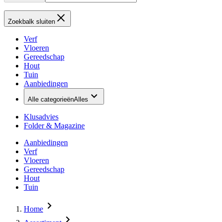
Zoekbalk sluiten
Verf
Vloeren
Gereedschap
Hout
Tuin
Aanbiedingen
Alle categorieën
Alles
Klusadvies
Folder & Magazine
Aanbiedingen
Verf
Vloeren
Gereedschap
Hout
Tuin
Home