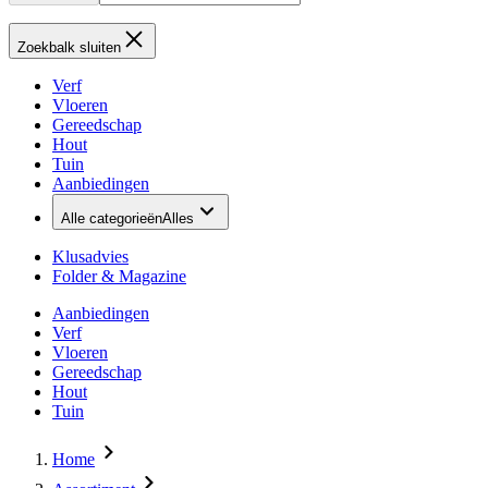
Zoekbalk sluiten
Verf
Vloeren
Gereedschap
Hout
Tuin
Aanbiedingen
Alle categorieën
Alles
Klusadvies
Folder & Magazine
Aanbiedingen
Verf
Vloeren
Gereedschap
Hout
Tuin
Home