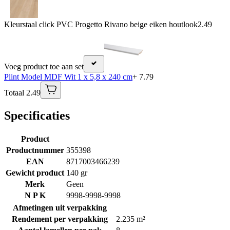
Kleurstaal click PVC Progetto Rivano beige eiken houtlook
2.49
Voeg product toe aan set
Plint Model MDF Wit 1 x 5,8 x 240 cm
+ 7.79
Totaal 2.49
Specificaties
Product
Productnummer
355398
EAN
8717003466239
Gewicht product
140 gr
Merk
Geen
N P K
9998-9998-9998
Afmetingen uit verpakking
Rendement per verpakking
2.235 m²