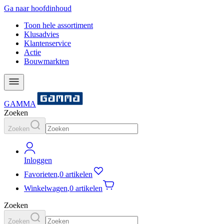
Ga naar hoofdinhoud
Toon hele assortiment
Klusadvies
Klantenservice
Actie
Bouwmarkten
GAMMA
Zoeken
Zoeken
Inloggen
Favorieten
,
0 artikelen
Winkelwagen
,
0 artikelen
Zoeken
Zoeken