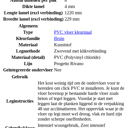
Aantal lamellen per pak
8
Dikte lamel
4 mm
Lengte lamel (excl verbinding)
1220 mm
Breedte lamel (excl verbinding)
229 mm
Algemeen
Type
PVC vloer kleurstaal
Kleurfamilie
Bruin
Materiaal
Kunststof
Legmethode
Zwevend met klikverbinding
Materiaal (detail)
PVC (Polyvinyl chloride)
Lijn
Progetto Rivano
Geïntegreerde ondervloer
Nee
Gebruik
Het kost weinig tijd om de ondervloer voor te
bereiden om click PVC te installeren. Je kunt de
vloer bovenop je bestaande harde vloer zoals
beton of tegel leggen. Voordat je start met
Leginstructies
leggen laat de planken liggend in de verpakking
48 uur acclimatiseren. Het oppervlak waar je de
vloer op legt moet wel droog, vlak en hard zijn
zonder scherpe oneffenheden.
Intensief woongebruik
,
Zeer intensief
Gebruiksklasse