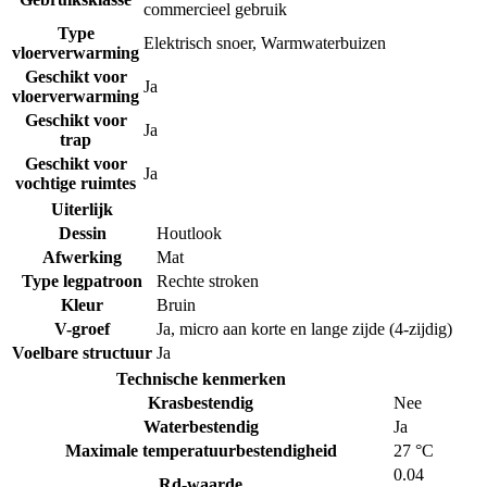
commercieel gebruik
Type
Elektrisch snoer
,
Warmwaterbuizen
vloerverwarming
Geschikt voor
Ja
vloerverwarming
Geschikt voor
Ja
trap
Geschikt voor
Ja
vochtige ruimtes
Uiterlijk
Dessin
Houtlook
Afwerking
Mat
Type legpatroon
Rechte stroken
Kleur
Bruin
V-groef
Ja, micro aan korte en lange zijde (4-zijdig)
Voelbare structuur
Ja
Technische kenmerken
Krasbestendig
Nee
Waterbestendig
Ja
Maximale temperatuurbestendigheid
27 °C
0.04
Rd-waarde