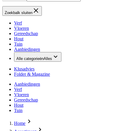
Zoekbalk sluiten
Verf
Vloeren
Gereedschap
Hout
Tuin
Aanbiedingen
Alle categorieën
Alles
Klusadvies
Folder & Magazine
Aanbiedingen
Verf
Vloeren
Gereedschap
Hout
Tuin
Home