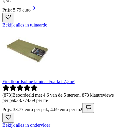
5
.
79
Prijs: 5.79 euro
Bekijk alles in tuinaarde
Firstfloor Isoline laminaat/parket 7,2m²
(
873
)
Beoordeeld met 4.6 van de 5 sterren, 873 klantreviews
per pak
33
.
77
4.69 per m²
Prijs: 33.77 euro per pak, 4.69 euro per m2
Bekijk alles in ondervloer