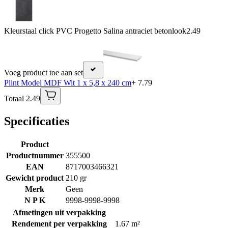
Kleurstaal click PVC Progetto Salina antraciet betonlook
2.49
Voeg product toe aan set
Plint Model MDF Wit 1 x 5,8 x 240 cm
+ 7.79
Totaal 2.49
Specificaties
Product
Productnummer
355500
EAN
8717003466321
Gewicht product
210 gr
Merk
Geen
N P K
9998-9998-9998
Afmetingen uit verpakking
Rendement per verpakking
1.67 m²