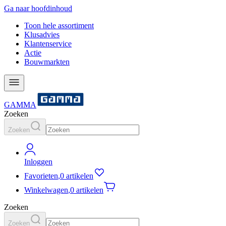
Ga naar hoofdinhoud
Toon hele assortiment
Klusadvies
Klantenservice
Actie
Bouwmarkten
GAMMA
Zoeken
Zoeken
Inloggen
Favorieten
,
0 artikelen
Winkelwagen
,
0 artikelen
Zoeken
Zoeken