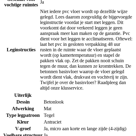
Ja
vochtige ruimtes
Niet iedere pvc vloer wordt op dezelfde wijze
gelegd. Lees daarom zorgvuldig de bijgevoegde
leginstructie voordat je start met leggen. Dit
voorkomt dat door verkeerd leggen je geen
aanspraak meer kan maken op de garantie. Pvc
dient voor het leggen te acclimatiseren. Oftewel:
laat het pvc in gesloten verpakking 48 uur
Leginstructies
rusten in de ruimte waar de vloer geplaatst
wordt (op kamertemperatuur) en stapel de
pakken vlak op. Zet de pakken nooit schuin
tegen de muur, dan kunnen ze kromtrekken. De
betonnen basisvloer waarop de vloer gelegd
wordt dient vlak, drukvast en vochtvrij te zijn.
Twijfel je over de basisvloer? Raadpleeg dan
altijd onze klusservice.
Uiterlijk
Dessin
Betonlook
Afwerking
Mat
Type legpatroon
Tegel
Kleur
Antraciet
V-groef
Ja, micro aan korte en lange zijde (4-zijdig)
Voelbare structuur
Ja