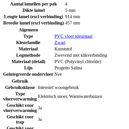
Aantal lamellen per pak
4
Dikte lamel
5 mm
Lengte lamel (excl verbinding)
914 mm
Breedte lamel (excl verbinding)
457 mm
Algemeen
Type
PVC vloer kleurstaal
Kleurfamilie
Zwart
Materiaal
Kunststof
Legmethode
Zwevend met klikverbinding
Materiaal (detail)
PVC (Polyvinyl chloride)
Lijn
Progetto Salina
Geïntegreerde ondervloer
Nee
Gebruik
Gebruiksklasse
Intensief woongebruik
Type
Elektrisch snoer
,
Warmwaterbuizen
vloerverwarming
Geschikt voor
Ja
vloerverwarming
Geschikt voor
Ja
trap
Geschikt voor