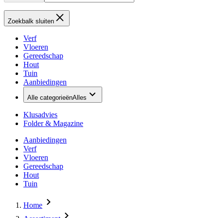
Zoekbalk sluiten
Verf
Vloeren
Gereedschap
Hout
Tuin
Aanbiedingen
Alle categorieën
Alles
Klusadvies
Folder & Magazine
Aanbiedingen
Verf
Vloeren
Gereedschap
Hout
Tuin
Home