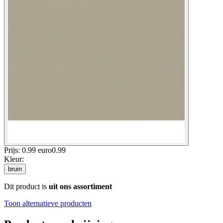
Prijs: 0.99 euro
0
.
99
Kleur
:
bruin
Dit product is
uit ons assortiment
Toon alternatieve producten