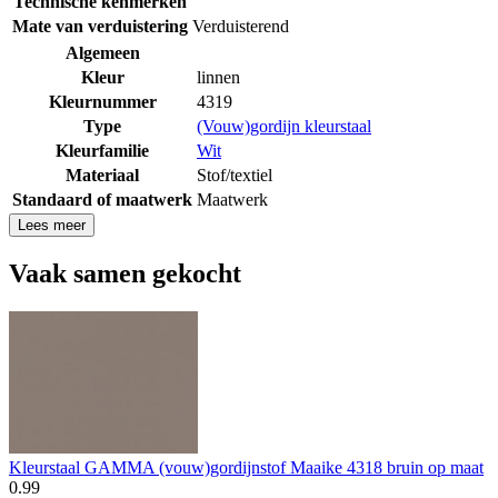
Technische kenmerken
Mate van verduistering
Verduisterend
Algemeen
Kleur
linnen
Kleurnummer
4319
Type
(Vouw)gordijn kleurstaal
Kleurfamilie
Wit
Materiaal
Stof/textiel
Standaard of maatwerk
Maatwerk
Lees meer
Vaak samen gekocht
Kleurstaal GAMMA (vouw)gordijnstof Maaike 4318 bruin op maat
0
.
99