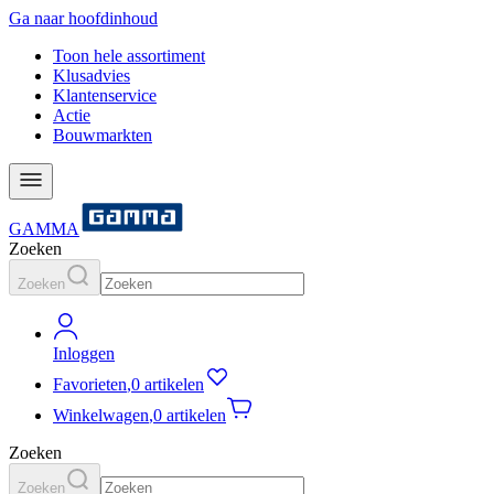
Ga naar hoofdinhoud
Toon hele assortiment
Klusadvies
Klantenservice
Actie
Bouwmarkten
GAMMA
Zoeken
Zoeken
Inloggen
Favorieten
,
0 artikelen
Winkelwagen
,
0 artikelen
Zoeken
Zoeken