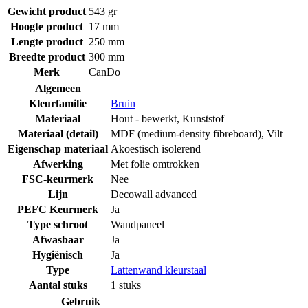
Gewicht product
543 gr
Hoogte product
17 mm
Lengte product
250 mm
Breedte product
300 mm
Merk
CanDo
Algemeen
Kleurfamilie
Bruin
Materiaal
Hout - bewerkt
,
Kunststof
Materiaal (detail)
MDF (medium-density fibreboard)
,
Vilt
Eigenschap materiaal
Akoestisch isolerend
Afwerking
Met folie omtrokken
FSC-keurmerk
Nee
Lijn
Decowall advanced
PEFC Keurmerk
Ja
Type schroot
Wandpaneel
Afwasbaar
Ja
Hygiënisch
Ja
Type
Lattenwand kleurstaal
Aantal stuks
1 stuks
Gebruik