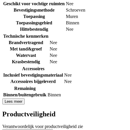
Geschikt voor vochtige ruimten
Nee
Bevestigingsmethode
Schroeven
Toepassing
Muren
Toepassingsgebied
Binnen
Hittebestendig
Nee
Technische kenmerken
Brandvertragend
Nee
Met tand&groef
Nee
Watervast
Nee
Krasbestendig
Nee
Accessoires
Inclusief bevestigingsmateriaal
Nee
Accessoires bijgeleverd
Nee
Remaining
Binnen/buitengebruik
Binnen
Lees meer
Productveiligheid
Verantwoordelijk voor productveiligheid zie