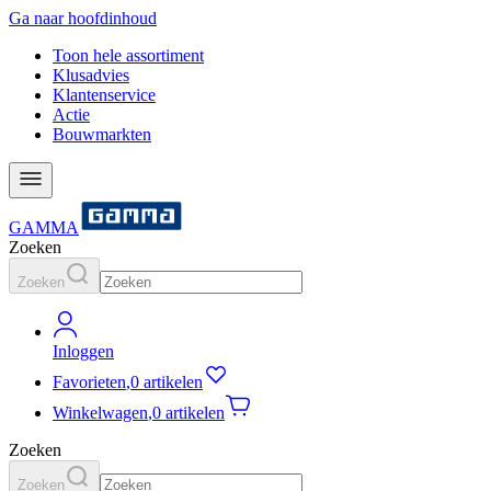
Ga naar hoofdinhoud
Toon hele assortiment
Klusadvies
Klantenservice
Actie
Bouwmarkten
GAMMA
Zoeken
Zoeken
Inloggen
Favorieten
,
0 artikelen
Winkelwagen
,
0 artikelen
Zoeken
Zoeken