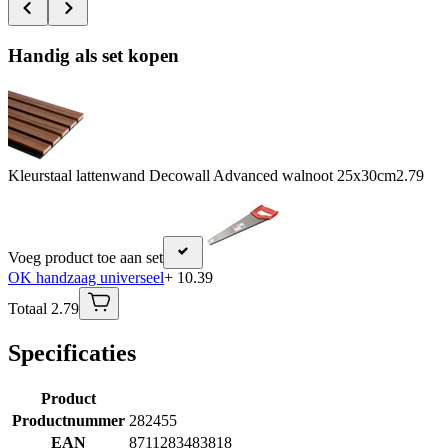
Handig als set kopen
Kleurstaal lattenwand Decowall Advanced walnoot 25x30cm
2.79
Voeg product toe aan set
OK handzaag universeel
+ 10.39
Totaal 2.79
Specificaties
Product
Productnummer
282455
EAN
8711283483818