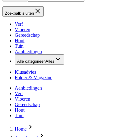
Zoekbalk sluiten
Verf
Vloeren
Gereedschap
Hout
Tuin
Aanbiedingen
Alle categorieën
Alles
Klusadvies
Folder & Magazine
Aanbiedingen
Verf
Vloeren
Gereedschap
Hout
Tuin
Home