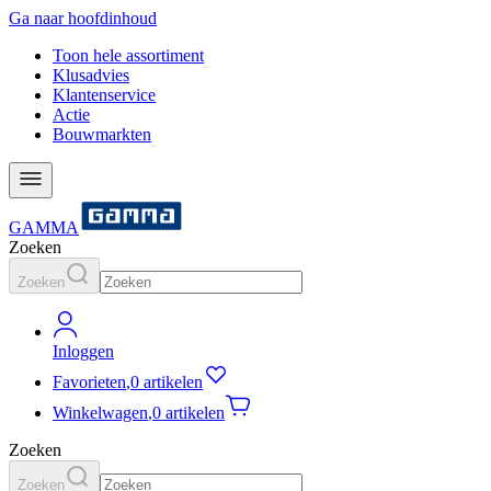
Ga naar hoofdinhoud
Toon hele assortiment
Klusadvies
Klantenservice
Actie
Bouwmarkten
GAMMA
Zoeken
Zoeken
Inloggen
Favorieten
,
0 artikelen
Winkelwagen
,
0 artikelen
Zoeken
Zoeken