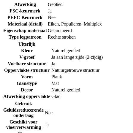
Afwerking
Geolied
FSC-keurmerk
Ja
PEFC Keurmerk
Nee
Materiaal (detail)
Eiken
,
Populieren
,
Multiplex
Eigenschap materiaal
Gelamineerd
Type legpatroon
Rechte stroken
Uiterlijk
Kleur
Naturel geolied
V-groef
Ja aan lange zijde (2-zijdig)
Voelbare structuur
Ja
Oppervlakte structuur
Natuurgetrouwe structuur
Vorm
Plank
Glanstype
Mat
Decor
Naturel geolied
Afwerking oppervlakte
Glad
Gebruik
Geluidsreducerende
Nee
onderlaag
Geschikt voor
Ja
vloerverwarming