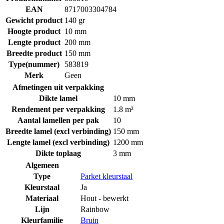
EAN
8717003304784
Gewicht product
140 gr
Hoogte product
10 mm
Lengte product
200 mm
Breedte product
150 mm
Type(nummer)
583819
Merk
Geen
Afmetingen uit verpakking
Dikte lamel
10 mm
Rendement per verpakking
1.8 m²
Aantal lamellen per pak
10
Breedte lamel (excl verbinding)
150 mm
Lengte lamel (excl verbinding)
1200 mm
Dikte toplaag
3 mm
Algemeen
Type
Parket kleurstaal
Kleurstaal
Ja
Materiaal
Hout - bewerkt
Lijn
Rainbow
Kleurfamilie
Bruin