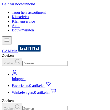
Ga naar hoofdinhoud
Toon hele assortiment
Klusadvies
Klantenservice
Actie
Bouwmarkten
GAMMA
Zoeken
Zoeken
Inloggen
Favorieten
,
0 artikelen
Winkelwagen
,
0 artikelen
Zoeken
Zoeken