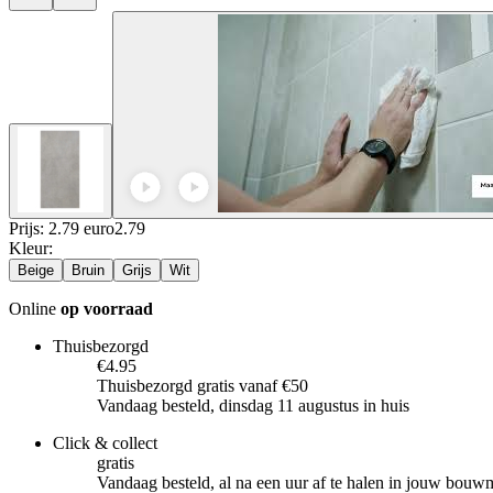
Prijs: 2.79 euro
2
.
79
Kleur
:
Beige
Bruin
Grijs
Wit
Online
op voorraad
Thuisbezorgd
€4.95
Thuisbezorgd gratis vanaf €50
Vandaag besteld, dinsdag 11 augustus in huis
Click & collect
gratis
Vandaag besteld, al na een uur af te halen in jouw bouw