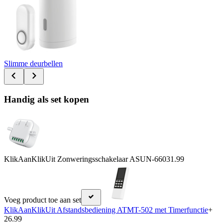
Slimme deurbellen
Handig als set kopen
KlikAanKlikUit Zonweringsschakelaar ASUN-660
31.99
Voeg product toe aan set
KlikAanKlikUit Afstandsbediening ATMT-502 met Timerfunctie
+
26.99