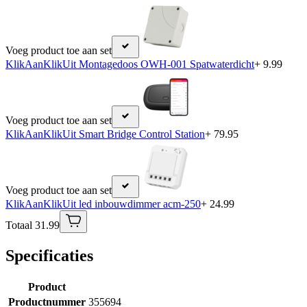
Voeg product toe aan set
KlikAanKlikUit Montagedoos OWH-001 Spatwaterdicht
+ 9.99
Voeg product toe aan set
KlikAanKlikUit Smart Bridge Control Station
+ 79.95
Voeg product toe aan set
KlikAanKlikUit led inbouwdimmer acm-250
+ 24.99
Totaal 31.99
Specificaties
Product
Productnummer
355694