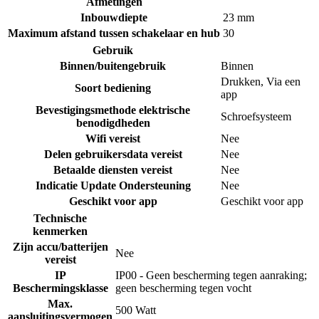
Afmetingen
Inbouwdiepte
23 mm
Maximum afstand tussen schakelaar en hub
30
Gebruik
Binnen/buitengebruik
Binnen
Drukken
,
Via een
Soort bediening
app
Bevestigingsmethode elektrische
Schroefsysteem
benodigdheden
Wifi vereist
Nee
Delen gebruikersdata vereist
Nee
Betaalde diensten vereist
Nee
Indicatie Update Ondersteuning
Nee
Geschikt voor app
Geschikt voor app
Technische
kenmerken
Zijn accu/batterijen
Nee
vereist
IP
IP00 - Geen bescherming tegen aanraking;
Beschermingsklasse
geen bescherming tegen vocht
Max.
500 Watt
aansluitingsvermogen