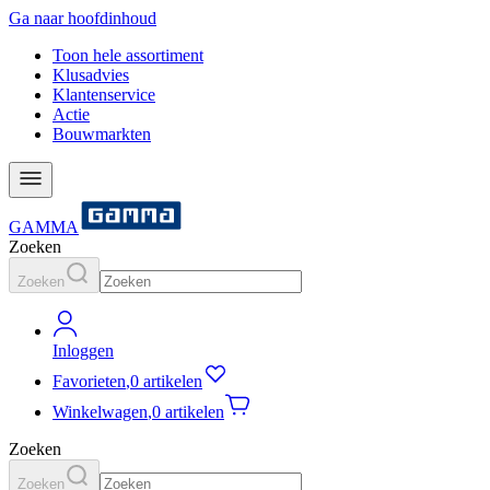
Ga naar hoofdinhoud
Toon hele assortiment
Klusadvies
Klantenservice
Actie
Bouwmarkten
GAMMA
Zoeken
Zoeken
Inloggen
Favorieten
,
0 artikelen
Winkelwagen
,
0 artikelen
Zoeken
Zoeken