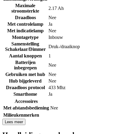
Maximale
2.17 Ah
stroomsterkte
Draadloos
Nee
Met controlelamp
Ja
Met indicatielamp
Nee
Montagetype
Inbouw
Samenstelling
Druk-/draaiknop
Schakelaar/Dimmer
Aantal knoppen
1
Batterijen
Nee
inbegrepen
Gebruiken met hub
Nee
Hub bijgeleverd
Nee
Draadloos protocol
433 Mhz
Smarthome
Ja
Accessoires
Met afstandsbediening
Nee
Milieukenmerken
Lees meer