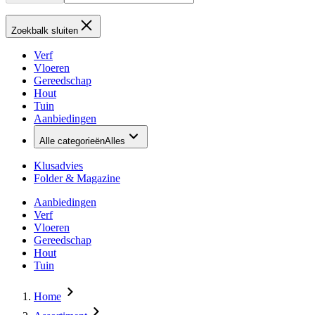
Zoekbalk sluiten
Verf
Vloeren
Gereedschap
Hout
Tuin
Aanbiedingen
Alle categorieën
Alles
Klusadvies
Folder & Magazine
Aanbiedingen
Verf
Vloeren
Gereedschap
Hout
Tuin
Home