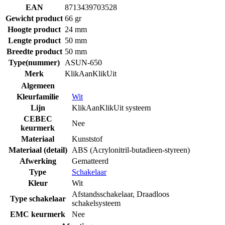
EAN
8713439703528
Gewicht product
66 gr
Hoogte product
24 mm
Lengte product
50 mm
Breedte product
50 mm
Type(nummer)
ASUN-650
Merk
KlikAanKlikUit
Algemeen
Kleurfamilie
Wit
Lijn
KlikAanKlikUit systeem
CEBEC
Nee
keurmerk
Materiaal
Kunststof
Materiaal (detail)
ABS (Acrylonitril-butadieen-styreen)
Afwerking
Gematteerd
Type
Schakelaar
Kleur
Wit
Afstandsschakelaar
,
Draadloos
Type schakelaar
schakelsysteem
EMC keurmerk
Nee