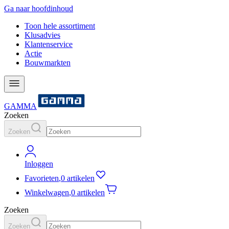
Ga naar hoofdinhoud
Toon hele assortiment
Klusadvies
Klantenservice
Actie
Bouwmarkten
GAMMA
Zoeken
Zoeken
Inloggen
Favorieten
,
0 artikelen
Winkelwagen
,
0 artikelen
Zoeken
Zoeken