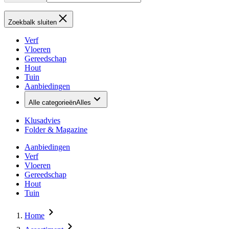
Zoekbalk sluiten
Verf
Vloeren
Gereedschap
Hout
Tuin
Aanbiedingen
Alle categorieën
Alles
Klusadvies
Folder & Magazine
Aanbiedingen
Verf
Vloeren
Gereedschap
Hout
Tuin
Home