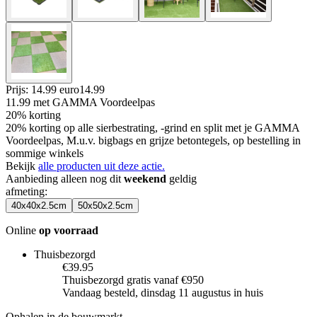
Prijs: 14.99 euro
14
.
99
11.99
met GAMMA Voordeelpas
20% korting
20% korting op alle sierbestrating, -grind en split met je GAMMA
Voordeelpas, M.u.v. bigbags en grijze betontegels, op bestelling in
sommige winkels
Bekijk
alle producten uit deze actie.
Aanbieding alleen nog dit
weekend
geldig
afmeting
:
40x40x2.5cm
50x50x2.5cm
Online
op voorraad
Thuisbezorgd
€39.95
Thuisbezorgd gratis vanaf €950
Vandaag besteld, dinsdag 11 augustus in huis
Ophalen in de bouwmarkt