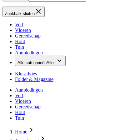
Zoekbalk sluiten
Verf
Vloeren
Gereedschap
Hout
Tuin
Aanbiedingen
Alle categorieën
Alles
Klusadvies
Folder & Magazine
Aanbiedingen
Verf
Vloeren
Gereedschap
Hout
Tuin
Home