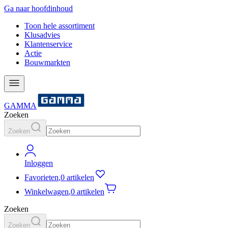
Ga naar hoofdinhoud
Toon hele assortiment
Klusadvies
Klantenservice
Actie
Bouwmarkten
GAMMA
Zoeken
Zoeken
Inloggen
Favorieten
,
0 artikelen
Winkelwagen
,
0 artikelen
Zoeken
Zoeken