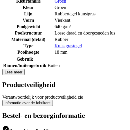
Kleurfamilie
Groen
Kleur
Groen
Lijn
Rubbertegel kunstgras
Vorm
Vierkant
Poolgewicht
640 g/m²
Poolstructuur
Losse draad en doorgesneden lus
Materiaal (detail)
Rubber
Type
Kunstgrastegel
Poolhoogte
18 mm
Gebruik
Binnen/buitengebruik
Buiten
Lees meer
Productveiligheid
Verantwoordelijk voor productveiligheid zie
informatie over de fabrikant
Bestel- en bezorginformatie