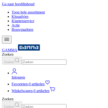
Ga naar hoofdinhoud
Toon hele assortiment
Klusadvies
Klantenservice
Actie
Bouwmarkten
GAMMA
Zoeken
Zoeken
Inloggen
Favorieten
,
0 artikelen
Winkelwagen
,
0 artikelen
Zoeken
Zoeken