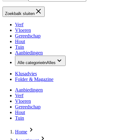
Zoekbalk sluiten
Verf
Vloeren
Gereedschap
Hout
Tuin
Aanbiedingen
Alle categorieën
Alles
Klusadvies
Folder & Magazine
Aanbiedingen
Verf
Vloeren
Gereedschap
Hout
Tuin
Home