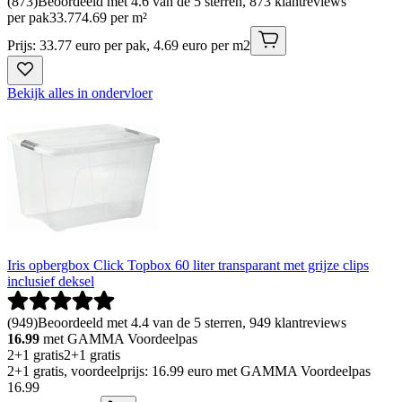
(
873
)
Beoordeeld met 4.6 van de 5 sterren, 873 klantreviews
per pak
33
.
77
4.69 per m²
Prijs: 33.77 euro per pak, 4.69 euro per m2
Bekijk alles in ondervloer
Iris opbergbox Click Topbox 60 liter transparant met grijze clips
inclusief deksel
(
949
)
Beoordeeld met 4.4 van de 5 sterren, 949 klantreviews
16.99
met GAMMA Voordeelpas
2+1 gratis
2+1 gratis
2+1 gratis, voordeelprijs: 16.99 euro met GAMMA Voordeelpas
16
.
99