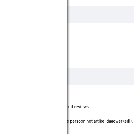
ore geeft de gemiddelde score weer uit reviews.
 koper' is? Dan is er gecheckt of deze persoon het artikel daadwerkelijk