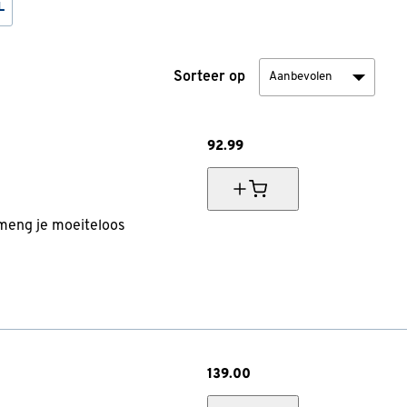
L
Sorteer op
92.
99
 meng je moeiteloos
139.
00