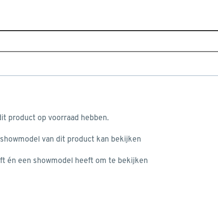
Sluiten
en verfmixers
Home
Assortiment
Gereedschap
Elektrisch geree
Populaire filters
aan je winkelwagen
Zwart
(1)
it product op voorraad hebben.
Rood
(1)
 showmodel van dit product kan bekijken
n je winkelwagen:
Betonmixer
(3)
ft én een showmodel heeft om te bekijken
EINHELL
(1)
Mixer
(1)
SKIL
(2)
misgegaan...