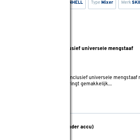
od
Type
Betonmixer
Merk
EINHELL
Type
Mixer
Merk
SKI
r (mixer) 1016AA 1200W inclusief universele mengstaaf
reviews
menger (mixer) 1016AA 1200W inclusief universele mengstaaf
jm. De krachtige 1200 W motor dringt gemakkelijk...
lmenger 3171CA brushless (zonder accu)