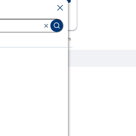
Sluiten
Sluiten
dschap
Betonmixers en verfmixers