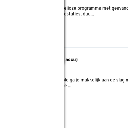
er maakt deel uit van het borstelloze programma met geavanc
n een combinatie van hoge prestaties, duu...
telmenger TE-MX 18 Li (zonder accu)
ltage: 18.0V
en Mortelmenger TE-MX 18 Li Solo ga je makkelijk aan de slag 
 pleister of mortel. Deze machine ...
markt.