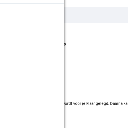
jst staan. Bij Gamma kan je filteren op
nde bouwmarkten bekijken.
d. Je betaalt online en het product wordt voor je klaar gelegd. Daarna k