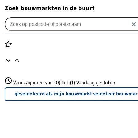
Zoek bouwmarkten in de buurt
Douche
Populaire filters
Rozenstraat 3
Vandaag open van {0} tot {1}
Vandaag gesloten
3772JH Amersfoort
Grohe
Grohe
(11)
+31 01234567
geselecteerd als mijn bouwmarkt
selecteer bouwmar
Meer over deze bouwmarkt
Hansgrohe
Hansgrohe
(8)
Zilver
(33)
Tiger
Tiger
(8)