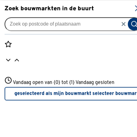
S
Zoek bouwmarkten in de buurt
Keukenapparatuur
Populaire filters
Rozenstraat 3
Vandaag open van {0} tot {1}
Vandaag gesloten
3772JH Amersfoort
Friteuse
(1)
+31 01234567
geselecteerd als mijn bouwmarkt
selecteer bouwmar
Meer over deze bouwmarkt
Teppan yaki
(1)
Inventum
(1)
TOMADO
(1)