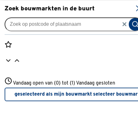
S
Zoek bouwmarkten in de buurt
Toiletten
Populaire filters
Rozenstraat 3
Vandaag open van {0} tot {1}
Vandaag gesloten
3772JH Amersfoort
Duoblok
Duoblok
(5)
+31 01234567
geselecteerd als mijn bouwmarkt
selecteer bouwmar
Meer over deze bouwmarkt
Staande WC
Staande WC
(7)
Lafiness
Lafiness
(1)
Vloeruitlaat
(4)