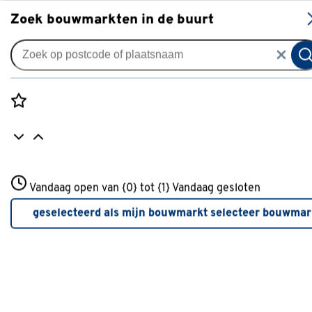
S
Zoek bouwmarkten in de buurt
Tuingereedschap
Populaire filters
Rozenstraat 3
Vandaag open van {0} tot {1}
Vandaag gesloten
3772JH Amersfoort
Gardena
Gardena
(8)
+31 01234567
geselecteerd als mijn bouwmarkt
selecteer bouwmar
Meer over deze bouwmarkt
S
(7)
Werkhandschoen
(72)
L
(24)