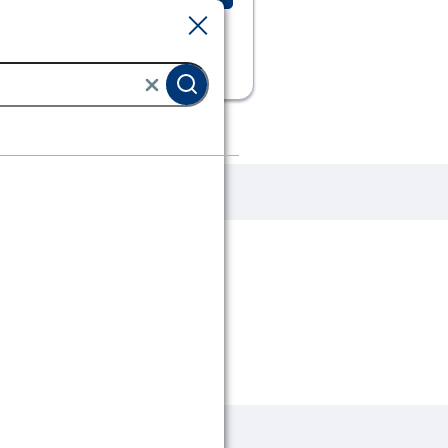
Sluiten
Sluiten
ilters