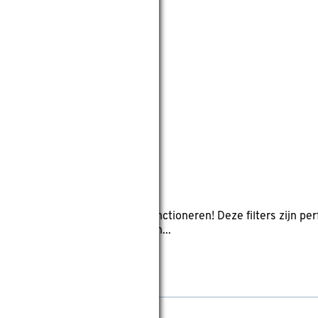
k
Bestway
Merk
Geen merk
dfilter Type I
views
0mm
Lengte: 18.0cm
ype I blijft je filterpomp goed functioneren! Deze filters zijn 
 worden geleverd per 2 stuks en...