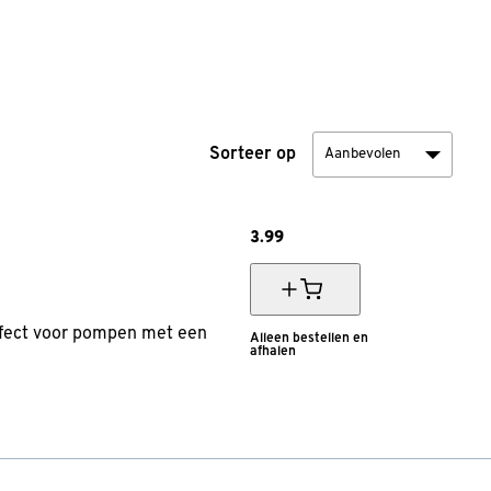
Sorteer op
3.
99
perfect voor pompen met een
Alleen bestellen en
afhalen