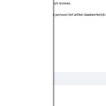
ore geeft de gemiddelde score weer uit reviews.
 koper' is? Dan is er gecheckt of deze persoon het artikel daadwerkelijk