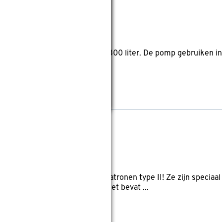
reviews
.0cm
Lengte: 16.5cm
 met een inhoud van 1100 - 8300 liter. De pomp gebruiken in
M gekeurd
dfilter Cartridge Type II
views
.6cm
Lengte: 10.6cm
on en helder met deze filterpatronen type II! Ze zijn specia
teit van 2,0 en 3,0 m³/u. De set bevat ...
markt.