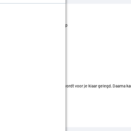
jst staan. Bij Gamma kan je filteren op
nde bouwmarkten bekijken.
d. Je betaalt online en het product wordt voor je klaar gelegd. Daarna k