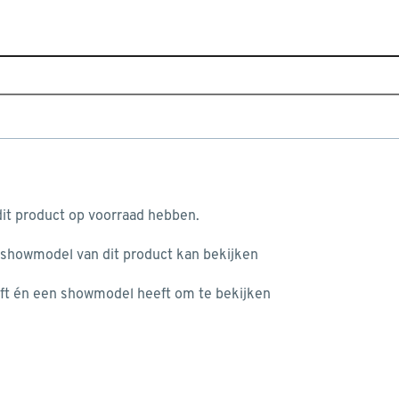
Sluiten
ers
Home
Assortiment
Tuin
Zwembaden
Zwembadf
Populaire filters
aan je winkelwagen
Filterpomp
(1)
it product op voorraad hebben.
Filter
(3)
 showmodel van dit product kan bekijken
n je winkelwagen:
Bestway
(3)
ft én een showmodel heeft om te bekijken
Geen merk
(1)
misgegaan...
Verkrijgbaarheid