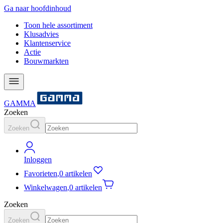
Ga naar hoofdinhoud
Toon hele assortiment
Klusadvies
Klantenservice
Actie
Bouwmarkten
GAMMA
Zoeken
Zoeken
Inloggen
Favorieten
,
0 artikelen
Winkelwagen
,
0 artikelen
Zoeken
Zoeken