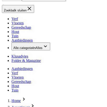
Zoekbalk sluiten
Verf
Vloeren
Gereedschap
Hout
Tuin
Aanbiedingen
Alle categorieën
Alles
Klusadvies
Folder & Magazine
Aanbiedingen
Verf
Vloeren
Gereedschap
Hout
Tuin
Home