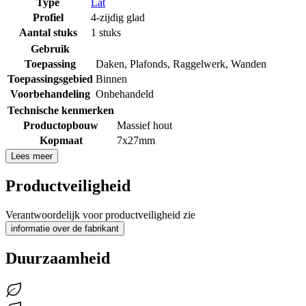
Type
Lat
Profiel
4-zijdig glad
Aantal stuks
1 stuks
Gebruik
Toepassing
Daken
,
Plafonds
,
Raggelwerk
,
Wanden
Toepassingsgebied
Binnen
Voorbehandeling
Onbehandeld
Technische kenmerken
Productopbouw
Massief hout
Kopmaat
7x27mm
Lees meer
Productveiligheid
Verantwoordelijk voor productveiligheid zie
informatie over de fabrikant
Duurzaamheid