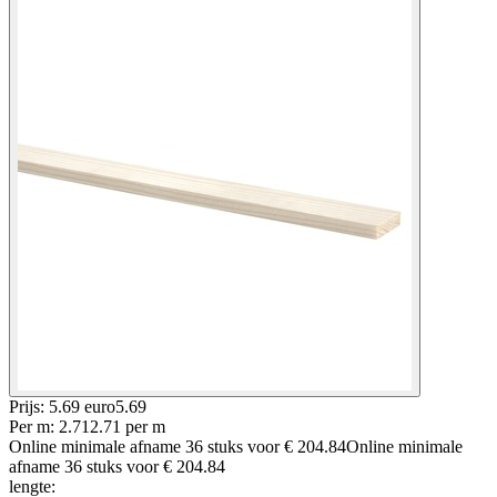
Prijs: 5.69 euro
5
.
69
Per
m
:
2.71
2.71
per
m
Online minimale afname
36
stuks voor
€ 204.84
Online minimale
afname
36
stuks voor
€ 204.84
lengte
: