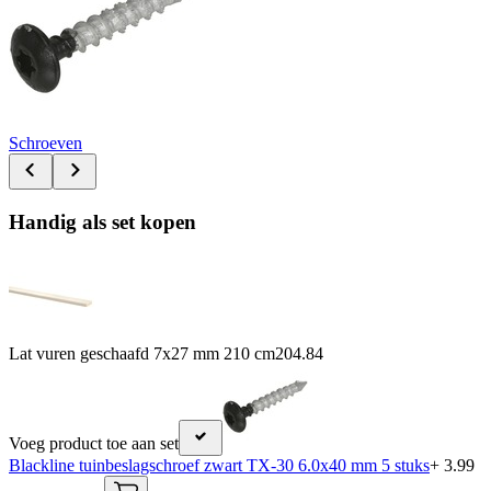
Schroeven
Handig als set kopen
Lat vuren geschaafd 7x27 mm 210 cm
204.84
Voeg product toe aan set
Blackline tuinbeslagschroef zwart TX-30 6.0x40 mm 5 stuks
+ 3.99