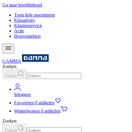
Ga naar hoofdinhoud
Toon hele assortiment
Klusadvies
Klantenservice
Actie
Bouwmarkten
GAMMA
Zoeken
Zoeken
Inloggen
Favorieten
,
0 artikelen
Winkelwagen
,
0 artikelen
Zoeken
Zoeken