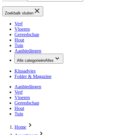
Zoekbalk sluiten
Verf
Vloeren
Gereedschap
Hout
Tuin
Aanbiedingen
Alle categorieën
Alles
Klusadvies
Folder & Magazine
Aanbiedingen
Verf
Vloeren
Gereedschap
Hout
Tuin
Home