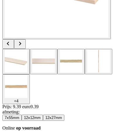
+
4
Prijs: 9.39 euro
9
.
39
afmeting
:
7x55mm
12x12mm
12x27mm
Online
op voorraad