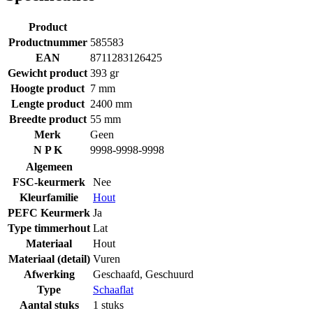
Product
Productnummer
585583
EAN
8711283126425
Gewicht product
393 gr
Hoogte product
7 mm
Lengte product
2400 mm
Breedte product
55 mm
Merk
Geen
N P K
9998-9998-9998
Algemeen
FSC-keurmerk
Nee
Kleurfamilie
Hout
PEFC Keurmerk
Ja
Type timmerhout
Lat
Materiaal
Hout
Materiaal (detail)
Vuren
Afwerking
Geschaafd
,
Geschuurd
Type
Schaaflat
Aantal stuks
1 stuks