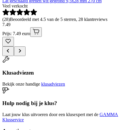
Lat geschaafd grenen wit gegrond 9,5x28 mm 270 cm
Veel verkocht
(
28
)
Beoordeeld met 4.5 van de 5 sterren, 28 klantreviews
7
.
49
Prijs: 7.49 euro
Klusadviezen
Bekijk onze handige
klusadviezen
Hulp nodig bij je klus?
Laat jouw klus uitvoeren door een klusexpert met de
GAMMA
Klusservice