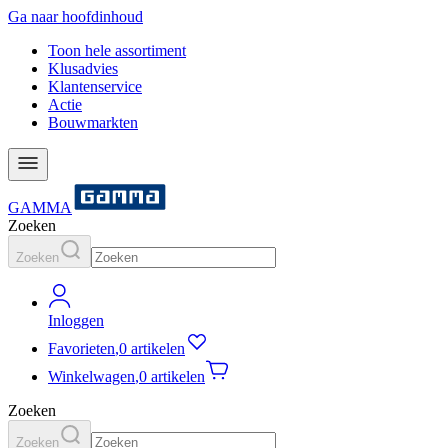
Ga naar hoofdinhoud
Toon hele assortiment
Klusadvies
Klantenservice
Actie
Bouwmarkten
GAMMA
Zoeken
Zoeken
Inloggen
Favorieten
,
0 artikelen
Winkelwagen
,
0 artikelen
Zoeken
Zoeken