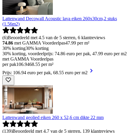
Lattenwand Decowall Acoustic lava eiken 260x30cm,2 stuks
(1.56m2)
(
6
)
Beoordeeld met 4.5 van de 5 sterren, 6 klantreviews
74.86
met GAMMA Voordeelpas
47.99
per m²
30% korting
30% korting
30% korting, voordeelprijs: 74.86 euro per pak, 47.99 euro per m2
met GAMMA Voordeelpas
per pak
106
.
94
68.55 per m²
Prijs: 106.94 euro per pak, 68.55 euro per m2
Lattenwand geolied eiken 260 x 52,6 cm dikte 22 mm
(
139
)
Beoordeeld met 4.7 van de 5 sterren, 139 klantreviews