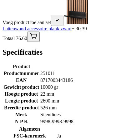
Voeg product toe aan set
Lattenwand accessoire plank zwart
+ 30.39
Totaal 76.60
Specificaties
Product
Productnummer
251011
EAN
8717003443186
Gewicht product
10000 gr
Hoogte product
22 mm
Lengte product
2600 mm
Breedte product
526 mm
Merk
Silentlines
N P K
9998-9998-9998
Algemeen
FSC-keurmerk
Ja