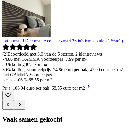
Lattenwand Decowall Acoustic zwart 260x30cm,2 stuks (1.56m2)
(
2
)
Beoordeeld met 3.0 van de 5 sterren, 2 klantreviews
74.86
met GAMMA Voordeelpas
47.99
per m²
30% korting
30% korting
30% korting, voordeelprijs: 74.86 euro per pak, 47.99 euro per m2
met GAMMA Voordeelpas
per pak
106
.
94
68.55 per m²
Prijs: 106.94 euro per pak, 68.55 euro per m2
Vaak samen gekocht