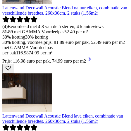
Lattenwand Decowall Acoustic Blend natuur eiken, combinatie van
verschillende breedtes, 260x30cm, 2 stuks (1.56m2)
(
4
)
Beoordeeld met 4.8 van de 5 sterren, 4 klantreviews
81.89
met GAMMA Voordeelpas
52.49
per m²
30% korting
30% korting
30% korting, voordeelprijs: 81.89 euro per pak, 52.49 euro per m2
met GAMMA Voordeelpas
per pak
116
.
98
74.99 per m²
Prijs: 116.98 euro per pak, 74.99 euro per m2
Lattenwand Decowall Acoustic Blend lava eiken, combinatie van
verschillende breedtes, 260x30cm, 2 stuks (1.56m2)