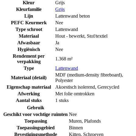
Kleur
Grijs
Kleurfamilie
Grijs
Lijn
Lattenwand beton
PEFC Keurmerk
Nee
Type schroot
Lattenwand
Materiaal
Hout - bewerkt
,
Stof/textiel
Afwasbaar
Ja
Hygiënisch
Nee
Rendement per
1.368 m²
verpakking
Type
Lattenwand
MDF (medium-density fibreboard)
,
Materiaal (detail)
Polyester
Eigenschap materiaal
Akoestisch isolerend
,
Gerecycled
Afwerking
Met folie omtrokken
Aantal stuks
1 stuks
Gebruik
Geschikt voor vochtige ruimten
Nee
Toepassing
Muren
,
Plafonds
Toepassingsgebied
Binnen
Bevestigingsmethode
Kitten
,
Schroeven