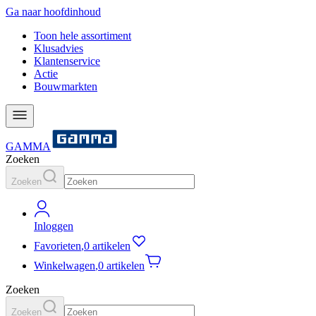
Ga naar hoofdinhoud
Toon hele assortiment
Klusadvies
Klantenservice
Actie
Bouwmarkten
GAMMA
Zoeken
Zoeken
Inloggen
Favorieten
,
0 artikelen
Winkelwagen
,
0 artikelen
Zoeken
Zoeken