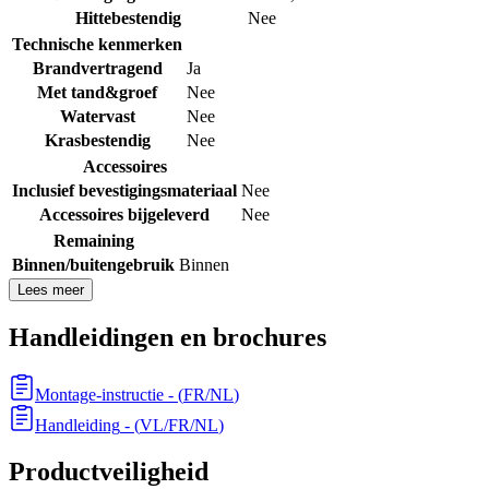
Hittebestendig
Nee
Technische kenmerken
Brandvertragend
Ja
Met tand&groef
Nee
Watervast
Nee
Krasbestendig
Nee
Accessoires
Inclusief bevestigingsmateriaal
Nee
Accessoires bijgeleverd
Nee
Remaining
Binnen/buitengebruik
Binnen
Lees meer
Handleidingen en brochures
Montage-instructie
- (
FR/NL
)
Handleiding
- (
VL/FR/NL
)
Productveiligheid