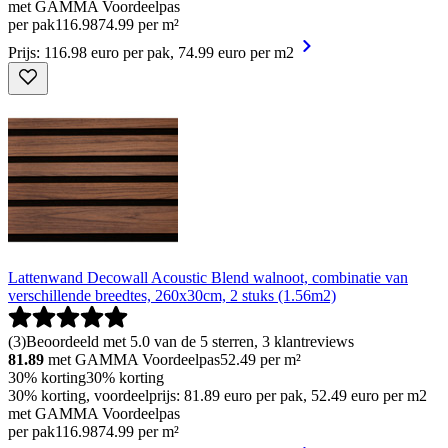
met GAMMA Voordeelpas
per pak
116
.
98
74.99 per m²
Prijs: 116.98 euro per pak, 74.99 euro per m2
Lattenwand Decowall Acoustic Blend walnoot, combinatie van
verschillende breedtes, 260x30cm, 2 stuks (1.56m2)
(
3
)
Beoordeeld met 5.0 van de 5 sterren, 3 klantreviews
81.89
met GAMMA Voordeelpas
52.49
per m²
30% korting
30% korting
30% korting, voordeelprijs: 81.89 euro per pak, 52.49 euro per m2
met GAMMA Voordeelpas
per pak
116
.
98
74.99 per m²