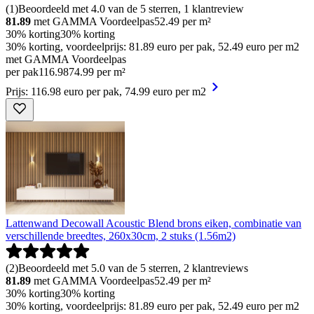
(
1
)
Beoordeeld met 4.0 van de 5 sterren, 1 klantreview
81.89
met GAMMA Voordeelpas
52.49
per m²
30% korting
30% korting
30% korting, voordeelprijs: 81.89 euro per pak, 52.49 euro per m2
met GAMMA Voordeelpas
per pak
116
.
98
74.99 per m²
Prijs: 116.98 euro per pak, 74.99 euro per m2
Lattenwand Decowall Acoustic Blend brons eiken, combinatie van
verschillende breedtes, 260x30cm, 2 stuks (1.56m2)
(
2
)
Beoordeeld met 5.0 van de 5 sterren, 2 klantreviews
81.89
met GAMMA Voordeelpas
52.49
per m²
30% korting
30% korting
30% korting, voordeelprijs: 81.89 euro per pak, 52.49 euro per m2