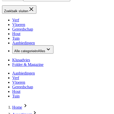
Zoekbalk sluiten
Verf
Vloeren
Gereedschap
Hout
Tuin
Aanbiedingen
Alle categorieën
Alles
Klusadvies
Folder & Magazine
Aanbiedingen
Verf
Vloeren
Gereedschap
Hout
Tuin
Home