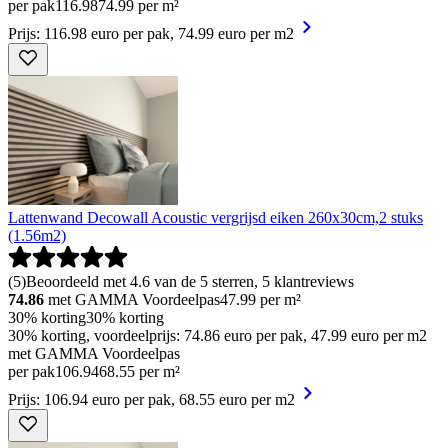
per pak
116
.
98
74.99 per m²
Prijs: 116.98 euro per pak, 74.99 euro per m2
Lattenwand Decowall Acoustic vergrijsd eiken 260x30cm,2 stuks
(1.56m2)
(
5
)
Beoordeeld met 4.6 van de 5 sterren, 5 klantreviews
74.86
met GAMMA Voordeelpas
47.99
per m²
30% korting
30% korting
30% korting, voordeelprijs: 74.86 euro per pak, 47.99 euro per m2
met GAMMA Voordeelpas
per pak
106
.
94
68.55 per m²
Prijs: 106.94 euro per pak, 68.55 euro per m2