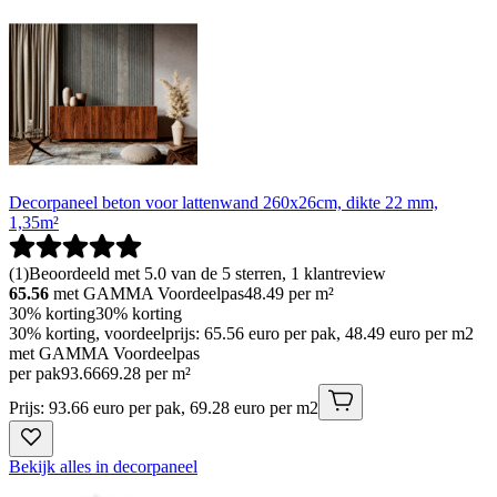
Decorpaneel beton voor lattenwand 260x26cm, dikte 22 mm,
1,35m²
(
1
)
Beoordeeld met 5.0 van de 5 sterren, 1 klantreview
65.56
met GAMMA Voordeelpas
48.49
per m²
30% korting
30% korting
30% korting, voordeelprijs: 65.56 euro per pak, 48.49 euro per m2
met GAMMA Voordeelpas
per pak
93
.
66
69.28 per m²
Prijs: 93.66 euro per pak, 69.28 euro per m2
Bekijk alles in decorpaneel