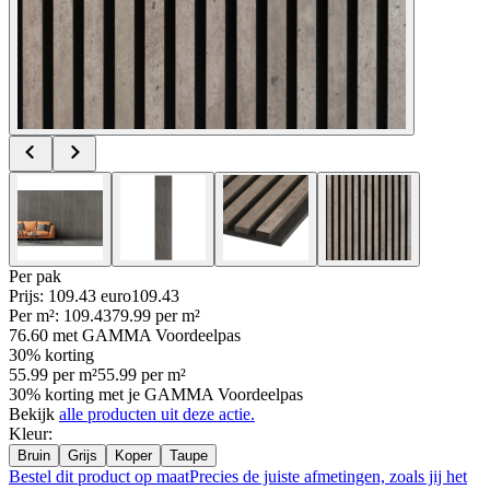
Per
pak
Prijs: 109.43 euro
109
.
43
Per
m²
:
109.43
79.99
per
m²
76.60
met GAMMA Voordeelpas
30% korting
55.99
per
m²
55.99
per
m²
30% korting met je GAMMA Voordeelpas
Bekijk
alle producten uit deze actie.
Kleur
:
Bruin
Grijs
Koper
Taupe
Bestel dit product op maat
Precies de juiste afmetingen, zoals jij het