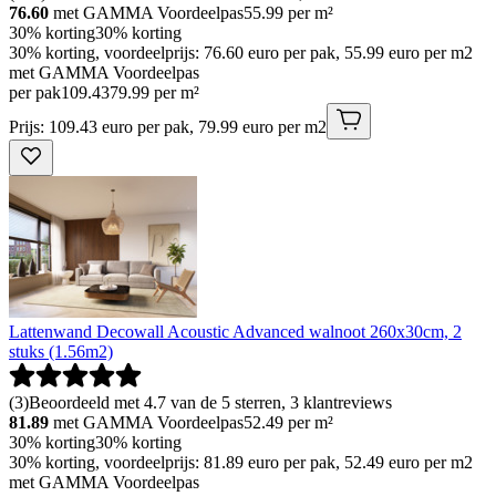
76.60
met GAMMA Voordeelpas
55.99
per m²
30% korting
30% korting
30% korting, voordeelprijs: 76.60 euro per pak, 55.99 euro per m2
met GAMMA Voordeelpas
per pak
109
.
43
79.99 per m²
Prijs: 109.43 euro per pak, 79.99 euro per m2
Lattenwand Decowall Acoustic Advanced walnoot 260x30cm, 2
stuks (1.56m2)
(
3
)
Beoordeeld met 4.7 van de 5 sterren, 3 klantreviews
81.89
met GAMMA Voordeelpas
52.49
per m²
30% korting
30% korting
30% korting, voordeelprijs: 81.89 euro per pak, 52.49 euro per m2
met GAMMA Voordeelpas