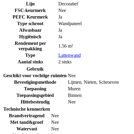
Lijn
Decoratief
FSC-keurmerk
Nee
PEFC Keurmerk
Ja
Type schroot
Wandpaneel
Afwasbaar
Ja
Hygiënisch
Ja
Rendement per
1.56 m²
verpakking
Type
Lattenwand
Aantal stuks
2 stuks
Gebruik
Geschikt voor vochtige ruimten
Nee
Bevestigingsmethode
Lijmen
,
Nieten
,
Schroeven
Toepassing
Muren
Toepassingsgebied
Binnen
Hittebestendig
Nee
Technische kenmerken
Brandvertragend
Nee
Met tand&groef
Nee
Watervast
Nee