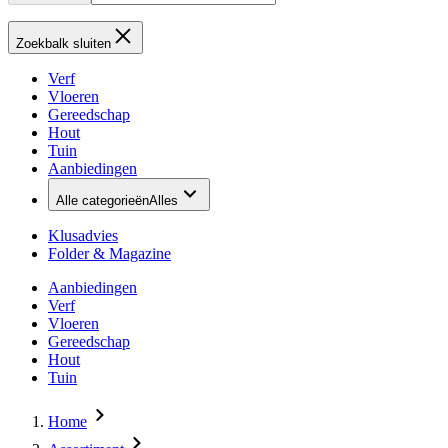
Zoekbalk sluiten
Verf
Vloeren
Gereedschap
Hout
Tuin
Aanbiedingen
Alle categorieën
Alles
Klusadvies
Folder & Magazine
Aanbiedingen
Verf
Vloeren
Gereedschap
Hout
Tuin
Home