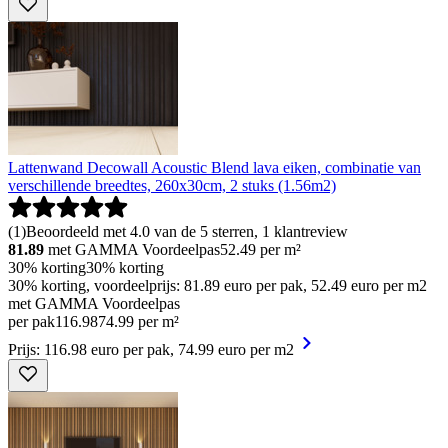
Lattenwand Decowall Acoustic Blend lava eiken, combinatie van
verschillende breedtes, 260x30cm, 2 stuks (1.56m2)
(
1
)
Beoordeeld met 4.0 van de 5 sterren, 1 klantreview
81.89
met GAMMA Voordeelpas
52.49
per m²
30% korting
30% korting
30% korting, voordeelprijs: 81.89 euro per pak, 52.49 euro per m2
met GAMMA Voordeelpas
per pak
116
.
98
74.99 per m²
Prijs: 116.98 euro per pak, 74.99 euro per m2