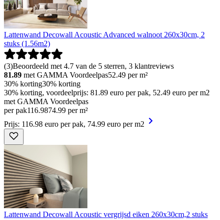
Lattenwand Decowall Acoustic Advanced walnoot 260x30cm, 2
stuks (1.56m2)
(
3
)
Beoordeeld met 4.7 van de 5 sterren, 3 klantreviews
81.89
met GAMMA Voordeelpas
52.49
per m²
30% korting
30% korting
30% korting, voordeelprijs: 81.89 euro per pak, 52.49 euro per m2
met GAMMA Voordeelpas
per pak
116
.
98
74.99 per m²
Prijs: 116.98 euro per pak, 74.99 euro per m2
Lattenwand Decowall Acoustic vergrijsd eiken 260x30cm,2 stuks