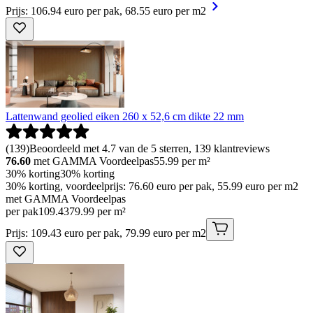
Prijs: 106.94 euro per pak, 68.55 euro per m2
Lattenwand geolied eiken 260 x 52,6 cm dikte 22 mm
(
139
)
Beoordeeld met 4.7 van de 5 sterren, 139 klantreviews
76.60
met GAMMA Voordeelpas
55.99
per m²
30% korting
30% korting
30% korting, voordeelprijs: 76.60 euro per pak, 55.99 euro per m2
met GAMMA Voordeelpas
per pak
109
.
43
79.99 per m²
Prijs: 109.43 euro per pak, 79.99 euro per m2