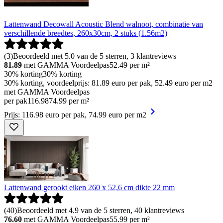
Lattenwand Decowall Acoustic Blend walnoot, combinatie van
verschillende breedtes, 260x30cm, 2 stuks (1.56m2)
(
3
)
Beoordeeld met 5.0 van de 5 sterren, 3 klantreviews
81.89
met GAMMA Voordeelpas
52.49
per m²
30% korting
30% korting
30% korting, voordeelprijs: 81.89 euro per pak, 52.49 euro per m2
met GAMMA Voordeelpas
per pak
116
.
98
74.99 per m²
Prijs: 116.98 euro per pak, 74.99 euro per m2
Lattenwand gerookt eiken 260 x 52,6 cm dikte 22 mm
(
40
)
Beoordeeld met 4.9 van de 5 sterren, 40 klantreviews
76.60
met GAMMA Voordeelpas
55.99
per m²