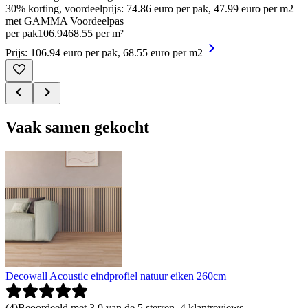
30% korting, voordeelprijs: 74.86 euro per pak, 47.99 euro per m2
met GAMMA Voordeelpas
per pak
106
.
94
68.55 per m²
Prijs: 106.94 euro per pak, 68.55 euro per m2
Vaak samen gekocht
Decowall Acoustic eindprofiel natuur eiken 260cm
(
4
)
Beoordeeld met 3.0 van de 5 sterren, 4 klantreviews