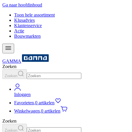
Ga naar hoofdinhoud
Toon hele assortiment
Klusadvies
Klantenservice
Actie
Bouwmarkten
GAMMA
Zoeken
Zoeken
Inloggen
Favorieten
,
0 artikelen
Winkelwagen
,
0 artikelen
Zoeken
Zoeken