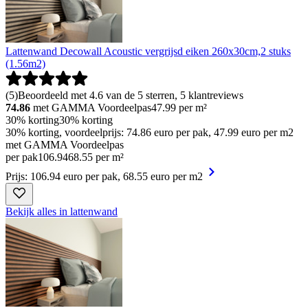
Lattenwand Decowall Acoustic vergrijsd eiken 260x30cm,2 stuks
(1.56m2)
(
5
)
Beoordeeld met 4.6 van de 5 sterren, 5 klantreviews
74.86
met GAMMA Voordeelpas
47.99
per m²
30% korting
30% korting
30% korting, voordeelprijs: 74.86 euro per pak, 47.99 euro per m2
met GAMMA Voordeelpas
per pak
106
.
94
68.55 per m²
Prijs: 106.94 euro per pak, 68.55 euro per m2
Bekijk alles in lattenwand