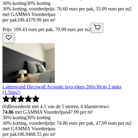
30% korting
30% korting
30% korting, voordeelprijs: 76.60 euro per pak, 55.99 euro per m2
met GAMMA Voordeelpas
per pak
109
.
43
79.99 per m²
Prijs: 109.43 euro per pak, 79.99 euro per m2
Lattenwand Decowall Acoustic lava eiken 260x30cm,2 stuks
(1.56m2)
(
6
)
Beoordeeld met 4.5 van de 5 sterren, 6 klantreviews
74.86
met GAMMA Voordeelpas
47.99
per m²
30% korting
30% korting
30% korting, voordeelprijs: 74.86 euro per pak, 47.99 euro per m2
met GAMMA Voordeelpas
per pak
106
.
94
68.55 per m²