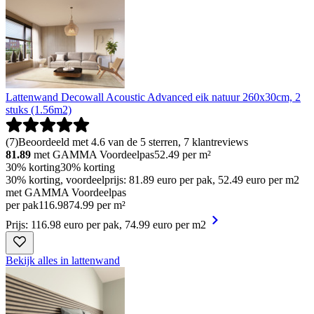
Lattenwand Decowall Acoustic Advanced eik natuur 260x30cm, 2
stuks (1.56m2)
(
7
)
Beoordeeld met 4.6 van de 5 sterren, 7 klantreviews
81.89
met GAMMA Voordeelpas
52.49
per m²
30% korting
30% korting
30% korting, voordeelprijs: 81.89 euro per pak, 52.49 euro per m2
met GAMMA Voordeelpas
per pak
116
.
98
74.99 per m²
Prijs: 116.98 euro per pak, 74.99 euro per m2
Bekijk alles in lattenwand