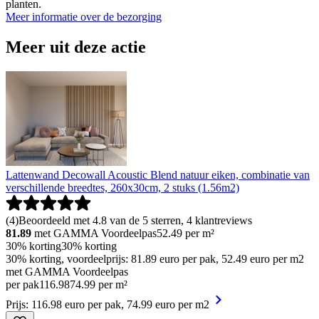
planten.
Meer informatie over de bezorging
Meer uit deze actie
Lattenwand Decowall Acoustic Blend natuur eiken, combinatie van
verschillende breedtes, 260x30cm, 2 stuks (1.56m2)
(
4
)
Beoordeeld met 4.8 van de 5 sterren, 4 klantreviews
81.89
met GAMMA Voordeelpas
52.49
per m²
30% korting
30% korting
30% korting, voordeelprijs: 81.89 euro per pak, 52.49 euro per m2
met GAMMA Voordeelpas
per pak
116
.
98
74.99 per m²
Prijs: 116.98 euro per pak, 74.99 euro per m2