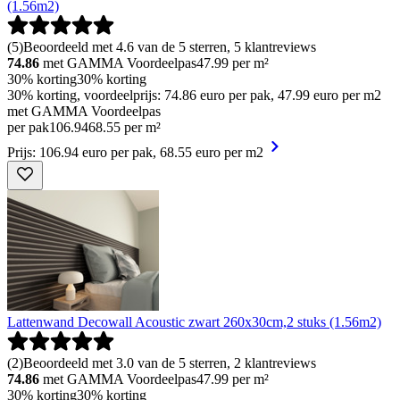
(1.56m2)
(
5
)
Beoordeeld met 4.6 van de 5 sterren, 5 klantreviews
74.86
met GAMMA Voordeelpas
47.99
per m²
30% korting
30% korting
30% korting, voordeelprijs: 74.86 euro per pak, 47.99 euro per m2
met GAMMA Voordeelpas
per pak
106
.
94
68.55 per m²
Prijs: 106.94 euro per pak, 68.55 euro per m2
Lattenwand Decowall Acoustic zwart 260x30cm,2 stuks (1.56m2)
(
2
)
Beoordeeld met 3.0 van de 5 sterren, 2 klantreviews
74.86
met GAMMA Voordeelpas
47.99
per m²
30% korting
30% korting