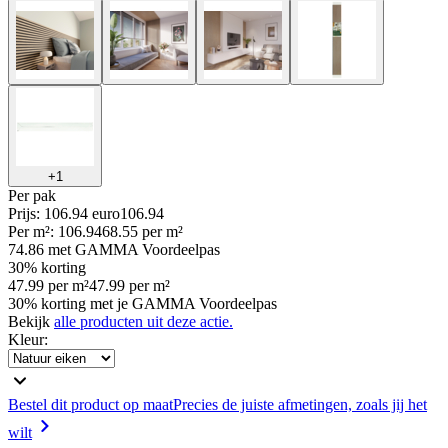
+
1
Per
pak
Prijs: 106.94 euro
106
.
94
Per
m²
:
106.94
68.55
per
m²
74.86
met GAMMA Voordeelpas
30% korting
47.99
per
m²
47.99
per
m²
30% korting met je GAMMA Voordeelpas
Bekijk
alle producten uit deze actie.
Kleur
:
Bestel dit product op maat
Precies de juiste afmetingen, zoals jij het
wilt