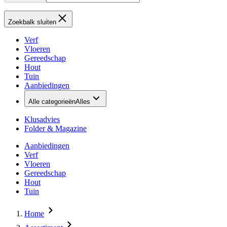
Zoekbalk sluiten
Verf
Vloeren
Gereedschap
Hout
Tuin
Aanbiedingen
Alle categorieën
Alles
Klusadvies
Folder & Magazine
Aanbiedingen
Verf
Vloeren
Gereedschap
Hout
Tuin
Home