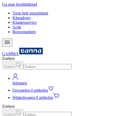
Ga naar hoofdinhoud
Toon hele assortiment
Klusadvies
Klantenservice
Actie
Bouwmarkten
GAMMA
Zoeken
Zoeken
Inloggen
Favorieten
,
0 artikelen
Winkelwagen
,
0 artikelen
Zoeken
Zoeken