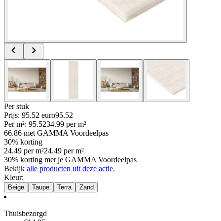
Per
stuk
Prijs: 95.52 euro
95
.
52
Per
m²
:
95.52
34.99
per
m²
66.86
met GAMMA Voordeelpas
30% korting
24.49
per
m²
24.49
per
m²
30% korting met je GAMMA Voordeelpas
Bekijk
alle producten uit deze actie.
Kleur
:
Beige
Taupe
Terra
Zand
Thuisbezorgd