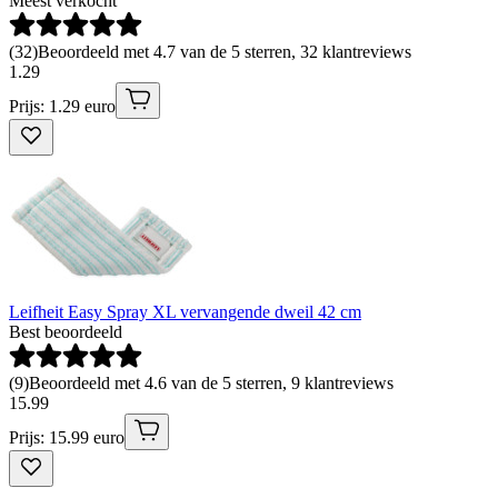
Meest verkocht
(
32
)
Beoordeeld met 4.7 van de 5 sterren, 32 klantreviews
1
.
29
Prijs: 1.29 euro
Leifheit Easy Spray XL vervangende dweil 42 cm
Best beoordeeld
(
9
)
Beoordeeld met 4.6 van de 5 sterren, 9 klantreviews
15
.
99
Prijs: 15.99 euro