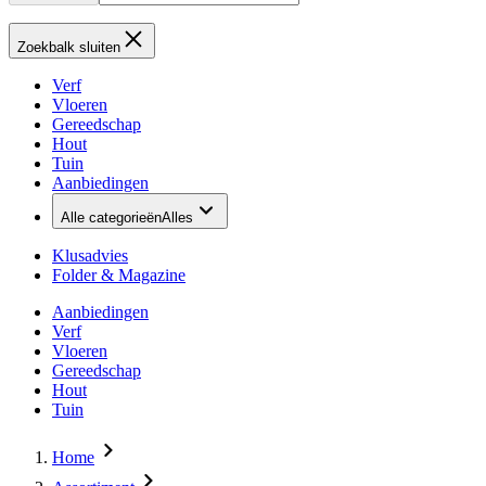
Zoekbalk sluiten
Verf
Vloeren
Gereedschap
Hout
Tuin
Aanbiedingen
Alle categorieën
Alles
Klusadvies
Folder & Magazine
Aanbiedingen
Verf
Vloeren
Gereedschap
Hout
Tuin
Home