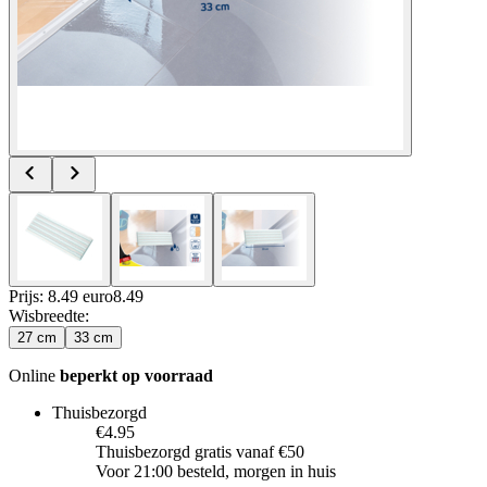
Prijs: 8.49 euro
8
.
49
Wisbreedte
:
27 cm
33 cm
Online
beperkt op voorraad
Thuisbezorgd
€4.95
Thuisbezorgd gratis vanaf €50
Voor 21:00 besteld, morgen in huis