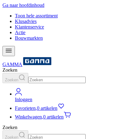
Ga naar hoofdinhoud
Toon hele assortiment
Klusadvies
Klantenservice
Actie
Bouwmarkten
GAMMA
Zoeken
Zoeken
Inloggen
Favorieten
,
0 artikelen
Winkelwagen
,
0 artikelen
Zoeken
Zoeken