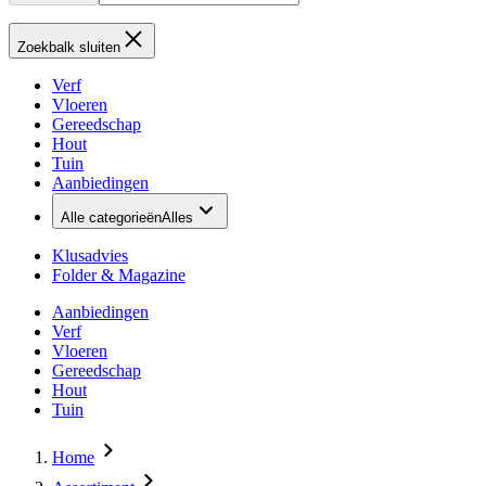
Zoekbalk sluiten
Verf
Vloeren
Gereedschap
Hout
Tuin
Aanbiedingen
Alle categorieën
Alles
Klusadvies
Folder & Magazine
Aanbiedingen
Verf
Vloeren
Gereedschap
Hout
Tuin
Home