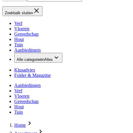
Zoekbalk sluiten
Verf
Vloeren
Gereedschap
Hout
Tuin
Aanbiedingen
Alle categorieën
Alles
Klusadvies
Folder & Magazine
Aanbiedingen
Verf
Vloeren
Gereedschap
Hout
Tuin
Home