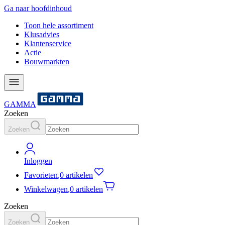
Ga naar hoofdinhoud
Toon hele assortiment
Klusadvies
Klantenservice
Actie
Bouwmarkten
GAMMA
Zoeken
Zoeken
Inloggen
Favorieten
,
0 artikelen
Winkelwagen
,
0 artikelen
Zoeken
Zoeken