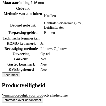
Maat aansluiting 2
16 mm
Gebruik
Methode van aansluiten
Knellen
1
Centrale verwarming (cv)
,
Beoogd gebruik
Leidingwater
Toepassingsgebied
Binnen
Technische kenmerken
KOMO keurmerk
Ja
Bevestigingsmethode
Inbouw
,
Opbouw
Uitvoering
Op rol
Gaskeur
Nee
Gastec keurmerk
Nee
KVBG gekeurd
Nee
Lees meer
Productveiligheid
Verantwoordelijk voor productveiligheid zie
informatie over de fabrikant