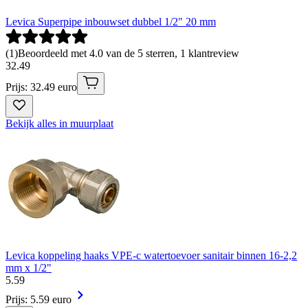
Levica Superpipe inbouwset dubbel 1/2" 20 mm
(
1
)
Beoordeeld met 4.0 van de 5 sterren, 1 klantreview
32
.
49
Prijs: 32.49 euro
Bekijk alles in muurplaat
Levica koppeling haaks VPE-c watertoevoer sanitair binnen 16-2,2
mm x 1/2"
5
.
59
Prijs: 5.59 euro