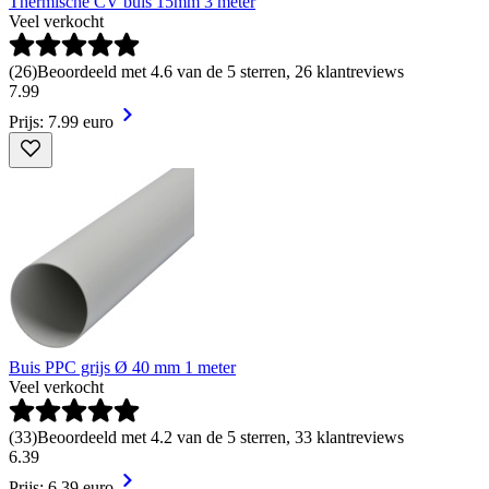
Thermische CV buis 15mm 3 meter
Veel verkocht
(
26
)
Beoordeeld met 4.6 van de 5 sterren, 26 klantreviews
7
.
99
Prijs: 7.99 euro
Buis PPC grijs Ø 40 mm 1 meter
Veel verkocht
(
33
)
Beoordeeld met 4.2 van de 5 sterren, 33 klantreviews
6
.
39
Prijs: 6.39 euro