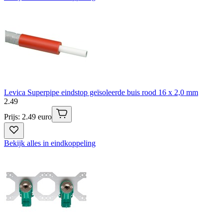
Levica Superpipe eindstop geïsoleerde buis rood 16 x 2,0 mm
2
.
49
Prijs: 2.49 euro
Bekijk alles in eindkoppeling