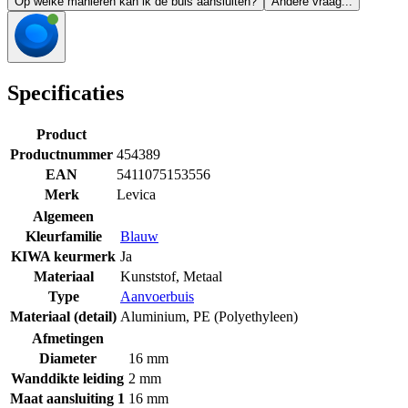
Op welke manieren kan ik de buis aansluiten?
Andere vraag...
Specificaties
Product
Productnummer
454389
EAN
5411075153556
Merk
Levica
Algemeen
Kleurfamilie
Blauw
KIWA keurmerk
Ja
Materiaal
Kunststof
,
Metaal
Type
Aanvoerbuis
Materiaal (detail)
Aluminium
,
PE (Polyethyleen)
Afmetingen
Diameter
16 mm
Wanddikte leiding
2 mm
Maat aansluiting 1
16 mm