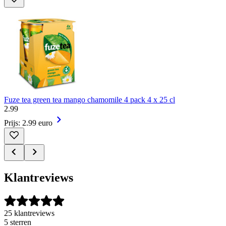
Fuze tea green tea mango chamomile 4 pack 4 x 25 cl
2
.
99
Prijs: 2.99 euro
Klantreviews
25 klantreviews
5 sterren