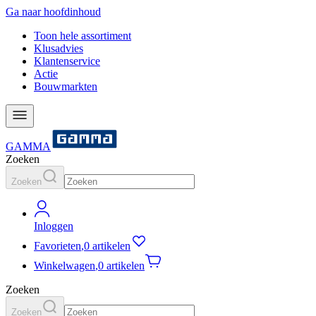
Ga naar hoofdinhoud
Toon hele assortiment
Klusadvies
Klantenservice
Actie
Bouwmarkten
GAMMA
Zoeken
Zoeken
Inloggen
Favorieten
,
0 artikelen
Winkelwagen
,
0 artikelen
Zoeken
Zoeken