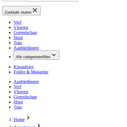
Zoekbalk sluiten
Verf
Vloeren
Gereedschap
Hout
Tuin
Aanbiedingen
Alle categorieën
Alles
Klusadvies
Folder & Magazine
Aanbiedingen
Verf
Vloeren
Gereedschap
Hout
Tuin
Home