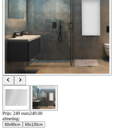
Prijs: 249 euro
249
.
00
afmeting
:
60x80cm
60x120cm