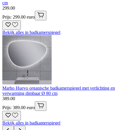
cm
299
.
00
Prijs: 299.00 euro
Bekijk alles in badkamerspiegel
Marho Huevo organische badkamerspiegel met verlichting en
verwarming dimbaar Ø 80 cm
389
.
00
Prijs: 389.00 euro
Bekijk alles in badkamerspiegel