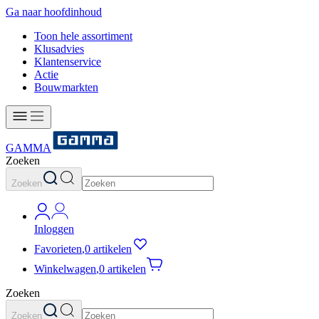
Ga naar hoofdinhoud
Toon hele assortiment
Klusadvies
Klantenservice
Actie
Bouwmarkten
GAMMA
Zoeken
Zoeken
Inloggen
Favorieten
,
0 artikelen
Winkelwagen
,
0 artikelen
Zoeken
Zoeken