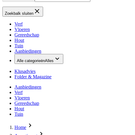
Zoekbalk sluiten
Verf
Vloeren
Gereedschap
Hout
Tuin
Aanbiedingen
Alle categorieën
Alles
Klusadvies
Folder & Magazine
Aanbiedingen
Verf
Vloeren
Gereedschap
Hout
Tuin
Home