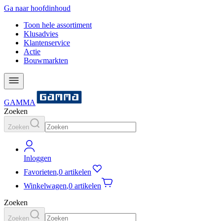
Ga naar hoofdinhoud
Toon hele assortiment
Klusadvies
Klantenservice
Actie
Bouwmarkten
GAMMA
Zoeken
Zoeken
Inloggen
Favorieten
,
0 artikelen
Winkelwagen
,
0 artikelen
Zoeken
Zoeken