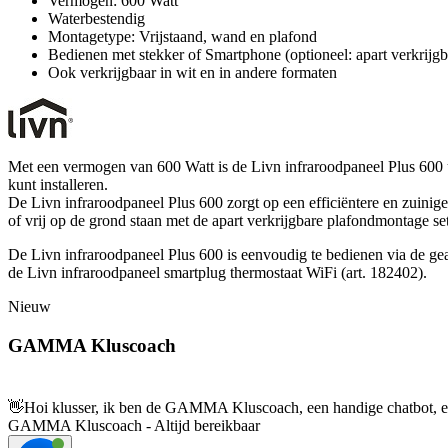
Vermogen: 600 Watt
Waterbestendig
Montagetype: Vrijstaand, wand en plafond
Bedienen met stekker of Smartphone (optioneel: apart verkrijgb
Ook verkrijgbaar in wit en in andere formaten
Met een vermogen van 600 Watt is de Livn infraroodpaneel Plus 600 u
kunt installeren.
De Livn infraroodpaneel Plus 600 zorgt op een efficiëntere en zuini
of vrij op de grond staan met de apart verkrijgbare plafondmontage s
De Livn infraroodpaneel Plus 600 is eenvoudig te bedienen via de gea
de Livn infraroodpaneel smartplug thermostaat WiFi (art. 182402).
Nieuw
GAMMA Kluscoach
👋
Hoi klusser, ik ben de GAMMA Kluscoach, een handige chatbot, en 
GAMMA Kluscoach - Altijd bereikbaar