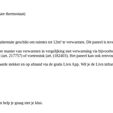
are thermostaat)
itermate geschikt om ruimtes tot 12m² te verwarmen. Dit paneel is te
gere manier van verwarmen in vergelijking met verwarming via bijvoorb
et (art. 217757) of voetenstuk (art. (182403). Het paneel kan ook eenv
arde stekker en op afstand via de gratis Livn App. Wil je de Livn infra
help je graag met je klus.