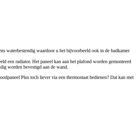
vens waterbestendig waardoor u het bijvoorbeeld ook in de badkamer
eeld een radiator. Het paneel kan aan het plafond worden gemonteerd
oudig worden bevestigd aan de wand.
roodpaneel Plus toch liever via een thermostaat bedienen? Dat kan met