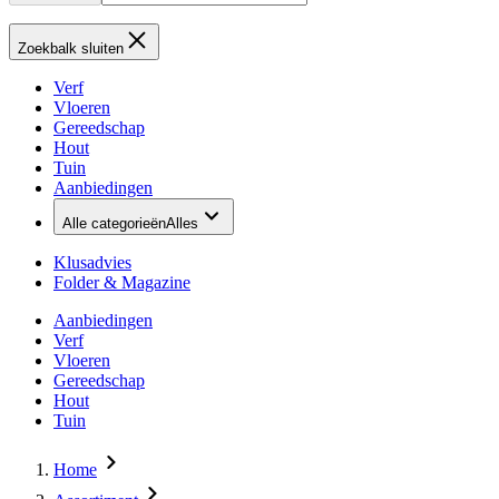
Zoekbalk sluiten
Verf
Vloeren
Gereedschap
Hout
Tuin
Aanbiedingen
Alle categorieën
Alles
Klusadvies
Folder & Magazine
Aanbiedingen
Verf
Vloeren
Gereedschap
Hout
Tuin
Home