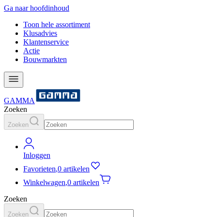
Ga naar hoofdinhoud
Toon hele assortiment
Klusadvies
Klantenservice
Actie
Bouwmarkten
GAMMA
Zoeken
Zoeken
Inloggen
Favorieten
,
0 artikelen
Winkelwagen
,
0 artikelen
Zoeken
Zoeken