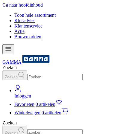
Ga naar hoofdinhoud
Toon hele assortiment
Klusadvies
Klantenservice
Actie
Bouwmarkten
GAMMA
Zoeken
Zoeken
Inloggen
Favorieten
,
0 artikelen
Winkelwagen
,
0 artikelen
Zoeken
Zoeken