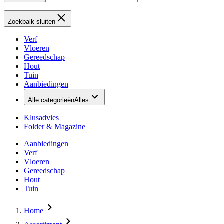
Zoekbalk sluiten
Verf
Vloeren
Gereedschap
Hout
Tuin
Aanbiedingen
Alle categorieën
Alles
Klusadvies
Folder & Magazine
Aanbiedingen
Verf
Vloeren
Gereedschap
Hout
Tuin
Home