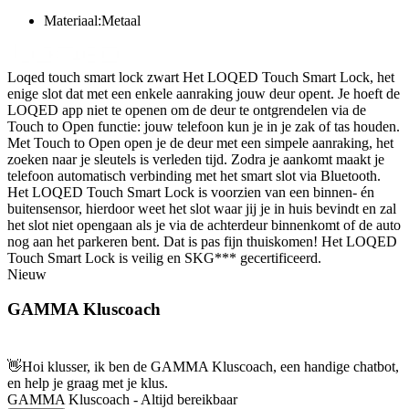
Materiaal:Metaal
Loqed touch smart lock zwart Het LOQED Touch Smart Lock, het
enige slot dat met een enkele aanraking jouw deur opent. Je hoeft de
LOQED app niet te openen om de deur te ontgrendelen via de
Touch to Open functie: jouw telefoon kun je in je zak of tas houden.
Met Touch to Open open je de deur met een simpele aanraking, het
zoeken naar je sleutels is verleden tijd. Zodra je aankomt maakt je
telefoon automatisch verbinding met het smart slot via Bluetooth.
Het LOQED Touch Smart Lock is voorzien van een binnen- én
buitensensor, hierdoor weet het slot waar jij je in huis bevindt en zal
het slot niet opengaan als je via de achterdeur binnenkomt of de auto
nog aan het parkeren bent. Dat is pas fijn thuiskomen! Het LOQED
Touch Smart Lock is veilig en SKG*** gecertificeerd.
Nieuw
GAMMA Kluscoach
👋
Hoi klusser, ik ben de GAMMA Kluscoach, een handige chatbot,
en help je graag met je klus.
GAMMA Kluscoach - Altijd bereikbaar