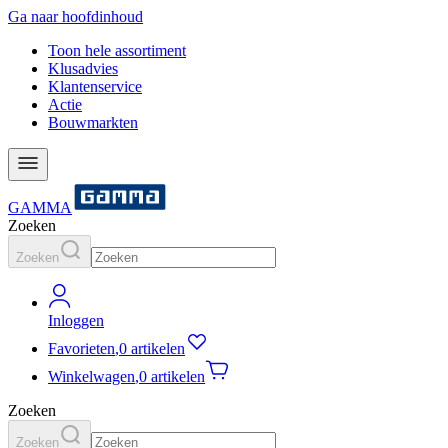
Ga naar hoofdinhoud
Toon hele assortiment
Klusadvies
Klantenservice
Actie
Bouwmarkten
GAMMA
Zoeken
Zoeken
Inloggen
Favorieten
,
0 artikelen
Winkelwagen
,
0 artikelen
Zoeken
Zoeken