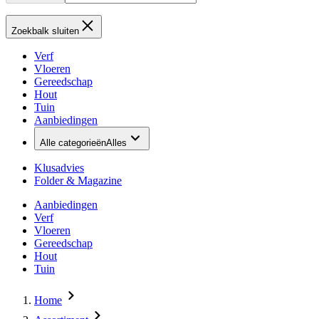
Zoekbalk sluiten
Verf
Vloeren
Gereedschap
Hout
Tuin
Aanbiedingen
Alle categorieën
Alles
Klusadvies
Folder & Magazine
Aanbiedingen
Verf
Vloeren
Gereedschap
Hout
Tuin
Home