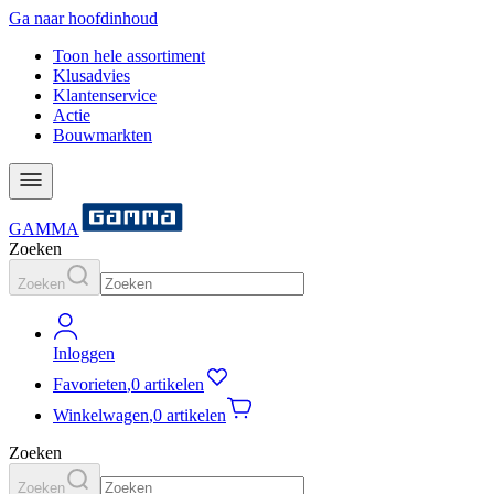
Ga naar hoofdinhoud
Toon hele assortiment
Klusadvies
Klantenservice
Actie
Bouwmarkten
GAMMA
Zoeken
Zoeken
Inloggen
Favorieten
,
0 artikelen
Winkelwagen
,
0 artikelen
Zoeken
Zoeken