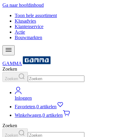
Ga naar hoofdinhoud
Toon hele assortiment
Klusadvies
Klantenservice
Actie
Bouwmarkten
GAMMA
Zoeken
Zoeken
Inloggen
Favorieten
,
0 artikelen
Winkelwagen
,
0 artikelen
Zoeken
Zoeken