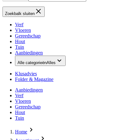
Zoekbalk sluiten
Verf
Vloeren
Gereedschap
Hout
Tuin
Aanbiedingen
Alle categorieën
Alles
Klusadvies
Folder & Magazine
Aanbiedingen
Verf
Vloeren
Gereedschap
Hout
Tuin
Home