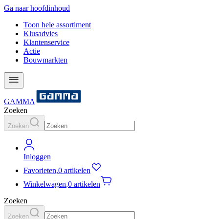
Ga naar hoofdinhoud
Toon hele assortiment
Klusadvies
Klantenservice
Actie
Bouwmarkten
GAMMA
Zoeken
Zoeken
Inloggen
Favorieten
,
0 artikelen
Winkelwagen
,
0 artikelen
Zoeken
Zoeken