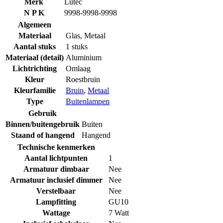
Merk
Lutec
N P K
9998-9998-9998
Algemeen
Materiaal
Glas
,
Metaal
Aantal stuks
1 stuks
Materiaal (detail)
Aluminium
Lichtrichting
Omlaag
Kleur
Roestbruin
Kleurfamilie
Bruin
,
Metaal
Type
Buitenlampen
Gebruik
Binnen/buitengebruik
Buiten
Staand of hangend
Hangend
Technische kenmerken
Aantal lichtpunten
1
Armatuur dimbaar
Nee
Armatuur inclusief dimmer
Nee
Verstelbaar
Nee
Lampfitting
GU10
Wattage
7 Watt