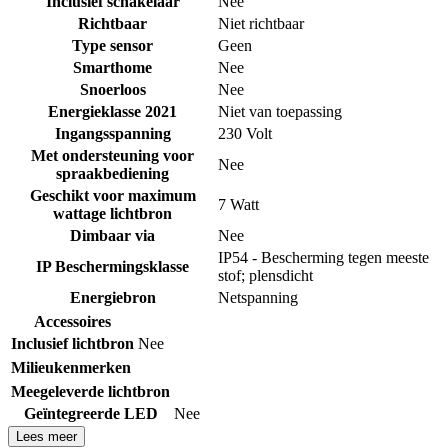
Inclusief schakelaar
Nee
Richtbaar
Niet richtbaar
Type sensor
Geen
Smarthome
Nee
Snoerloos
Nee
Energieklasse 2021
Niet van toepassing
Ingangsspanning
230 Volt
Met ondersteuning voor
Nee
spraakbediening
Geschikt voor maximum
7 Watt
wattage lichtbron
Dimbaar via
Nee
IP54 - Bescherming tegen meeste
IP Beschermingsklasse
stof; plensdicht
Energiebron
Netspanning
Accessoires
Inclusief lichtbron
Nee
Milieukenmerken
Meegeleverde lichtbron
Geïntegreerde LED
Nee
Lees meer