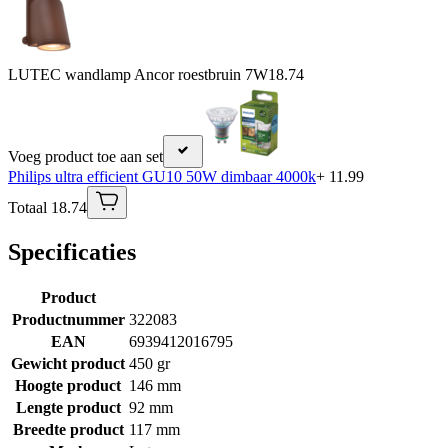
LUTEC wandlamp Ancor roestbruin 7W
18.74
Voeg product toe aan set
Philips ultra efficient GU10 50W dimbaar 4000k
+ 11.99
Totaal 18.74
Specificaties
Product
Productnummer
322083
EAN
6939412016795
Gewicht product
450 gr
Hoogte product
146 mm
Lengte product
92 mm
Breedte product
117 mm