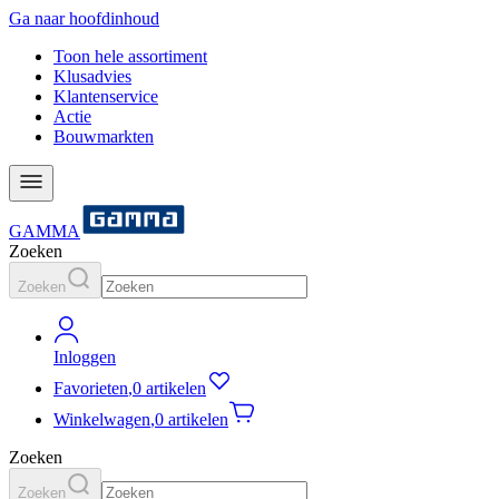
Ga naar hoofdinhoud
Toon hele assortiment
Klusadvies
Klantenservice
Actie
Bouwmarkten
GAMMA
Zoeken
Zoeken
Inloggen
Favorieten
,
0 artikelen
Winkelwagen
,
0 artikelen
Zoeken
Zoeken