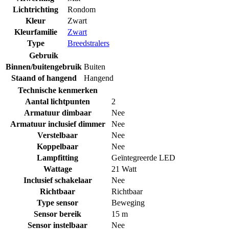
Lichtrichting
Rondom
Kleur
Zwart
Kleurfamilie
Zwart
Type
Breedstralers
Gebruik
Binnen/buitengebruik
Buiten
Staand of hangend
Hangend
Technische kenmerken
Aantal lichtpunten
2
Armatuur dimbaar
Nee
Armatuur inclusief dimmer
Nee
Verstelbaar
Nee
Koppelbaar
Nee
Lampfitting
Geïntegreerde LED
Wattage
21 Watt
Inclusief schakelaar
Nee
Richtbaar
Richtbaar
Type sensor
Beweging
Sensor bereik
15 m
Sensor instelbaar
Nee