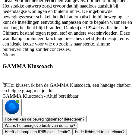
ideaal voor het helder verlichten van gevels, opritten of tuinpaden.
Het strakke ontwerp zorgt ervoor dat hij naadloos aansluit bij
hedendaagse woningen en buitenruimtes. De ingebouwde
bewegingssensor schakelt het licht automatisch in bij beweging. Je
kunt de instellingen eenvoudig aanpassen om te bepalen wanneer en
hoe lang het licht blijft branden. Dankzij de IP54-classificatie is de
Chimera bestand tegen regen, stof en andere weersinvloeden. Deze
wandlamp combineert krachtige prestaties met stijlvol design, en is
een ideale keuze voor wie op zoek is naar sterke, slimme
buitenverlichting zonder concessies.
Nieuw
GAMMA Kluscoach
👋
Hoi klusser, ik ben de GAMMA Kluscoach, een handige chatbot,
en help je graag met je klus.
GAMMA Kluscoach - Altijd bereikbaar
Hoe ver kan de bewegingssensor detecteren?
Wat is het energieverbruik van de lamp?
Heeft de lamp een IP65 classificatie?
Is de lichtsterkte instelbaar?