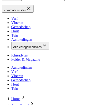
Zoekbalk sluiten
Verf
Vloeren
Gereedschap
Hout
Tuin
Aanbiedingen
Alle categorieën
Alles
Klusadvies
Folder & Magazine
Aanbiedingen
Verf
Vloeren
Gereedschap
Hout
Tuin
Home