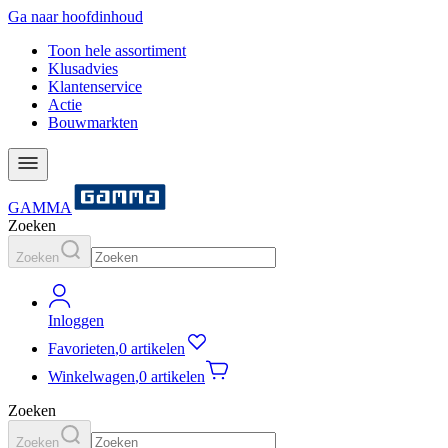
Ga naar hoofdinhoud
Toon hele assortiment
Klusadvies
Klantenservice
Actie
Bouwmarkten
GAMMA
Zoeken
Zoeken
Inloggen
Favorieten
,
0 artikelen
Winkelwagen
,
0 artikelen
Zoeken
Zoeken