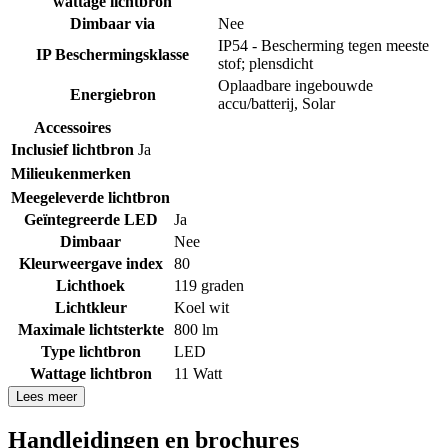
wattage lichtbron
Dimbaar via
Nee
IP54 - Bescherming tegen meeste
IP Beschermingsklasse
stof; plensdicht
Oplaadbare ingebouwde
Energiebron
accu/batterij
,
Solar
Accessoires
Inclusief lichtbron
Ja
Milieukenmerken
Meegeleverde lichtbron
Geïntegreerde LED
Ja
Dimbaar
Nee
Kleurweergave index
80
Lichthoek
119 graden
Lichtkleur
Koel wit
Maximale lichtsterkte
800 lm
Type lichtbron
LED
Wattage lichtbron
11 Watt
Lees meer
Handleidingen en brochures