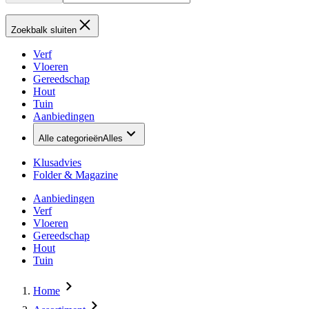
Zoekbalk sluiten
Verf
Vloeren
Gereedschap
Hout
Tuin
Aanbiedingen
Alle categorieën
Alles
Klusadvies
Folder & Magazine
Aanbiedingen
Verf
Vloeren
Gereedschap
Hout
Tuin
Home