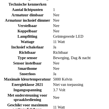
Technische kenmerken
Aantal lichtpunten
1
Armatuur dimbaar
Nee
Armatuur inclusief dimmer
Nee
Verstelbaar
Nee
Koppelbaar
Nee
Lampfitting
Geïntegreerde LED
Wattage
11 Watt
Inclusief schakelaar
Ja
Richtbaar
Richtbaar
Type sensor
Beweging
,
Dag & nacht
Sensor instelbaar
Nee
Smarthome
Nee
Snoerloos
Ja
Maximale kleurtemperatuur
5000 Kelvin
Energieklasse 2021
Niet van toepassing
Ingangsspanning
3.7 Volt
Met ondersteuning voor
Nee
spraakbediening
Geschikt voor maximum
11 Watt