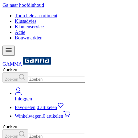
Ga naar hoofdinhoud
Toon hele assortiment
Klusadvies
Klantenservice
Actie
Bouwmarkten
GAMMA
Zoeken
Zoeken
Inloggen
Favorieten
,
0 artikelen
Winkelwagen
,
0 artikelen
Zoeken
Zoeken