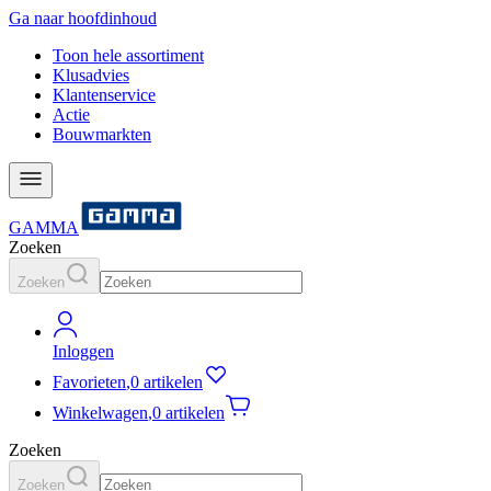
Ga naar hoofdinhoud
Toon hele assortiment
Klusadvies
Klantenservice
Actie
Bouwmarkten
GAMMA
Zoeken
Zoeken
Inloggen
Favorieten
,
0 artikelen
Winkelwagen
,
0 artikelen
Zoeken
Zoeken