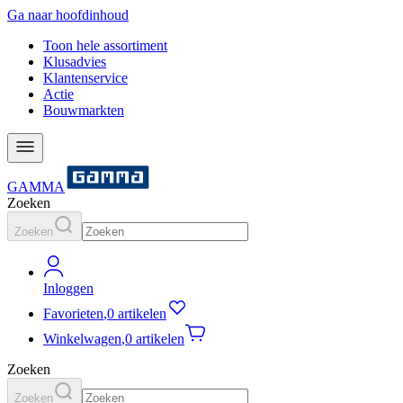
Ga naar hoofdinhoud
Toon hele assortiment
Klusadvies
Klantenservice
Actie
Bouwmarkten
GAMMA
Zoeken
Zoeken
Inloggen
Favorieten
,
0 artikelen
Winkelwagen
,
0 artikelen
Zoeken
Zoeken