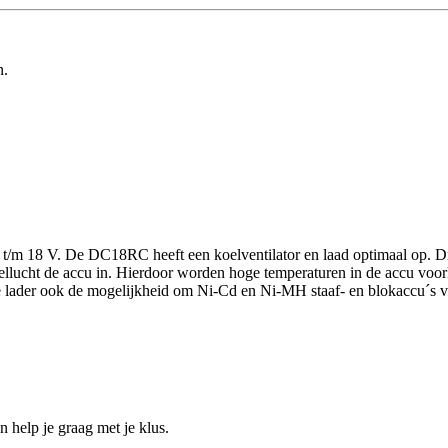
n.
/m 18 V. De DC18RC heeft een koelventilator en laad optimaal op. Dit 
ellucht de accu in. Hierdoor worden hoge temperaturen in de accu voo
 lader ook de mogelijkheid om Ni-Cd en Ni-MH staaf- en blokaccu´s van
help je graag met je klus.