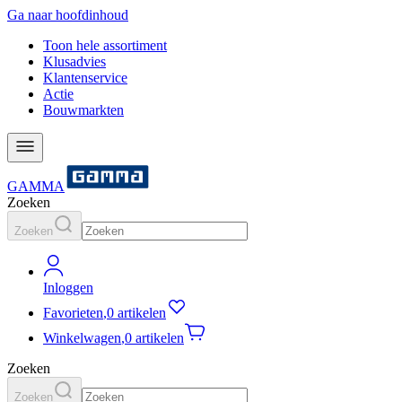
Ga naar hoofdinhoud
Toon hele assortiment
Klusadvies
Klantenservice
Actie
Bouwmarkten
GAMMA
Zoeken
Zoeken
Inloggen
Favorieten
,
0 artikelen
Winkelwagen
,
0 artikelen
Zoeken
Zoeken