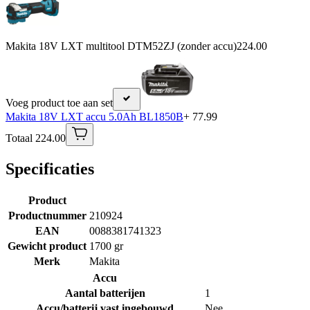
Makita 18V LXT multitool DTM52ZJ (zonder accu)
224.00
Voeg product toe aan set
Makita 18V LXT accu 5.0Ah BL1850B
+ 77.99
Totaal 224.00
Specificaties
Product
Productnummer
210924
EAN
0088381741323
Gewicht product
1700 gr
Merk
Makita
Accu
Aantal batterijen
1
Accu/batterij vast ingebouwd
Nee