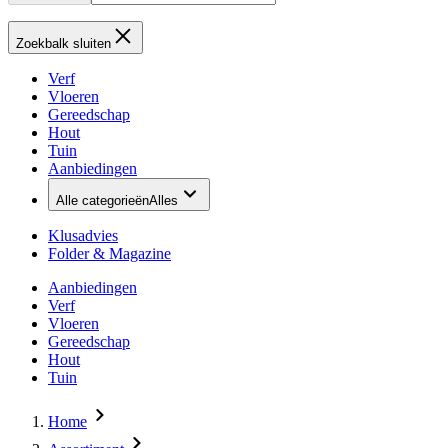
Zoekbalk sluiten
Verf
Vloeren
Gereedschap
Hout
Tuin
Aanbiedingen
Alle categorieën
Alles
Klusadvies
Folder & Magazine
Aanbiedingen
Verf
Vloeren
Gereedschap
Hout
Tuin
Home