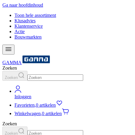
Ga naar hoofdinhoud
Toon hele assortiment
Klusadvies
Klantenservice
Actie
Bouwmarkten
GAMMA
Zoeken
Zoeken
Inloggen
Favorieten
,
0 artikelen
Winkelwagen
,
0 artikelen
Zoeken
Zoeken