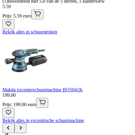
(
1
)
Beoordeeld met 5.0 van de 5 sterren, 1 klantreview
5
.
59
Prijs: 5.59 euro
Bekijk alles in schuurstroken
Makita excenterschuurmachine BO5041K
199
.
00
Prijs: 199.00 euro
Bekijk alles in excentrische schuurmachine