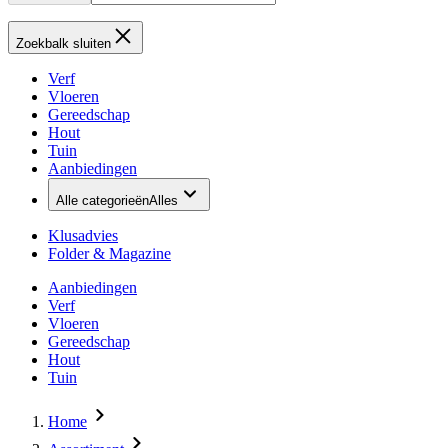
Zoekbalk sluiten
Verf
Vloeren
Gereedschap
Hout
Tuin
Aanbiedingen
Alle categorieën
Alles
Klusadvies
Folder & Magazine
Aanbiedingen
Verf
Vloeren
Gereedschap
Hout
Tuin
Home