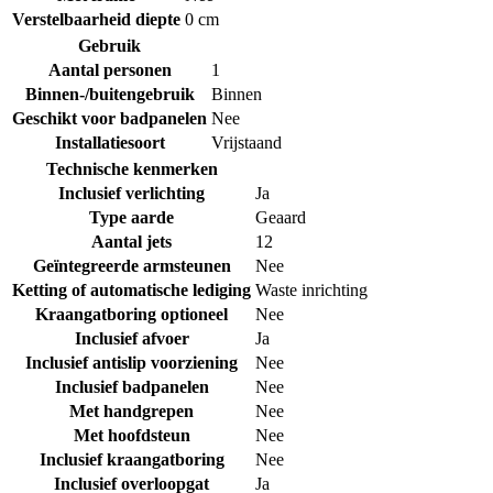
Verstelbaarheid diepte
0 cm
Gebruik
Aantal personen
1
Binnen-/buitengebruik
Binnen
Geschikt voor badpanelen
Nee
Installatiesoort
Vrijstaand
Technische kenmerken
Inclusief verlichting
Ja
Type aarde
Geaard
Aantal jets
12
Geïntegreerde armsteunen
Nee
Ketting of automatische lediging
Waste inrichting
Kraangatboring optioneel
Nee
Inclusief afvoer
Ja
Inclusief antislip voorziening
Nee
Inclusief badpanelen
Nee
Met handgrepen
Nee
Met hoofdsteun
Nee
Inclusief kraangatboring
Nee
Inclusief overloopgat
Ja