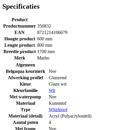
Specificaties
Product
Productnummer
350832
EAN
8721214106679
Hoogte product
600 mm
Lengte product
800 mm
Breedte product
1700 mm
Merk
Marho
Algemeen
Belgaqua keurmerk
Nee
Afwerking profiel
Glanzend
Kleur
Glans wit
Kleurfamilie
Wit
Met waterpomp
Nee
Materiaal
Kunststof
Type
Whirlpool
Materiaal (detail)
Acryl (Polyacrylonitril)
Aantal poten
4
Met frame
Nee