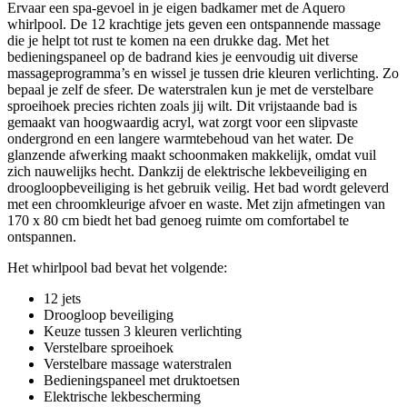
Ervaar een spa-gevoel in je eigen badkamer met de Aquero
whirlpool. De 12 krachtige jets geven een ontspannende massage
die je helpt tot rust te komen na een drukke dag. Met het
bedieningspaneel op de badrand kies je eenvoudig uit diverse
massageprogramma’s en wissel je tussen drie kleuren verlichting. Zo
bepaal je zelf de sfeer. De waterstralen kun je met de verstelbare
sproeihoek precies richten zoals jij wilt. Dit vrijstaande bad is
gemaakt van hoogwaardig acryl, wat zorgt voor een slipvaste
ondergrond en een langere warmtebehoud van het water. De
glanzende afwerking maakt schoonmaken makkelijk, omdat vuil
zich nauwelijks hecht. Dankzij de elektrische lekbeveiliging en
droogloopbeveiliging is het gebruik veilig. Het bad wordt geleverd
met een chroomkleurige afvoer en waste. Met zijn afmetingen van
170 x 80 cm biedt het bad genoeg ruimte om comfortabel te
ontspannen.
Het whirlpool bad bevat het volgende:
12 jets
Droogloop beveiliging
Keuze tussen 3 kleuren verlichting
Verstelbare sproeihoek
Verstelbare massage waterstralen
Bedieningspaneel met druktoetsen
Elektrische lekbescherming