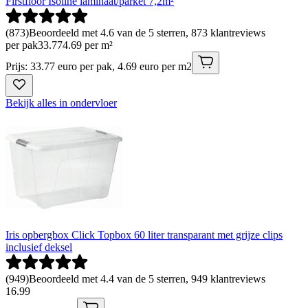
Firstfloor Isoline laminaat/parket 7,2m²
(
873
)
Beoordeeld met 4.6 van de 5 sterren, 873 klantreviews
per pak
33
.
77
4.69 per m²
Prijs: 33.77 euro per pak, 4.69 euro per m2
Bekijk alles in ondervloer
Iris opbergbox Click Topbox 60 liter transparant met grijze clips
inclusief deksel
(
949
)
Beoordeeld met 4.4 van de 5 sterren, 949 klantreviews
16
.
99