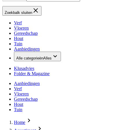
Zoekbalk sluiten
Verf
Vloeren
Gereedschap
Hout
Tuin
Aanbiedingen
Alle categorieën
Alles
Klusadvies
Folder & Magazine
Aanbiedingen
Verf
Vloeren
Gereedschap
Hout
Tuin
Home