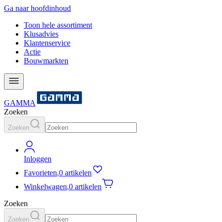
Ga naar hoofdinhoud
Toon hele assortiment
Klusadvies
Klantenservice
Actie
Bouwmarkten
GAMMA
Zoeken
Zoeken
Inloggen
Favorieten
,
0 artikelen
Winkelwagen
,
0 artikelen
Zoeken
Zoeken