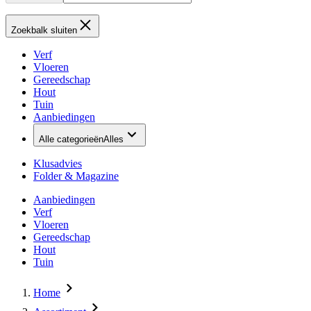
Zoekbalk sluiten
Verf
Vloeren
Gereedschap
Hout
Tuin
Aanbiedingen
Alle categorieën
Alles
Klusadvies
Folder & Magazine
Aanbiedingen
Verf
Vloeren
Gereedschap
Hout
Tuin
Home