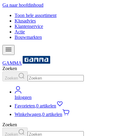
Ga naar hoofdinhoud
Toon hele assortiment
Klusadvies
Klantenservice
Actie
Bouwmarkten
GAMMA
Zoeken
Zoeken
Inloggen
Favorieten
,
0 artikelen
Winkelwagen
,
0 artikelen
Zoeken
Zoeken