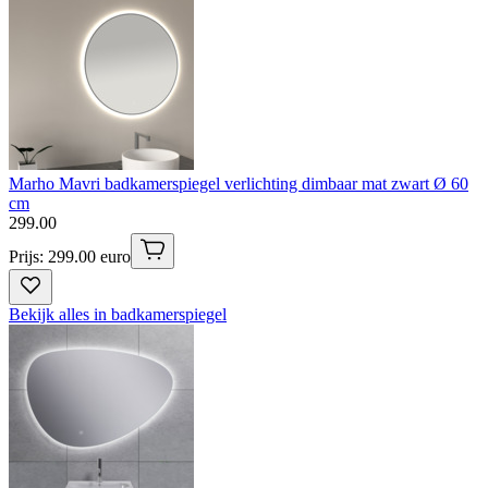
Marho Mavri badkamerspiegel verlichting dimbaar mat zwart Ø 60
cm
299
.
00
Prijs: 299.00 euro
Bekijk alles in badkamerspiegel