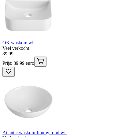
OK waskom wit
Veel verkocht
89
.
99
Prijs: 89.99 euro
Atlantic waskom Jimmy rond wit