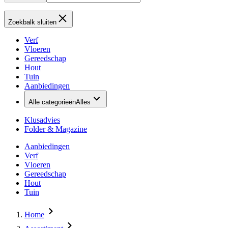
Zoekbalk sluiten
Verf
Vloeren
Gereedschap
Hout
Tuin
Aanbiedingen
Alle categorieën
Alles
Klusadvies
Folder & Magazine
Aanbiedingen
Verf
Vloeren
Gereedschap
Hout
Tuin
Home