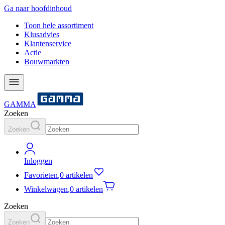
Ga naar hoofdinhoud
Toon hele assortiment
Klusadvies
Klantenservice
Actie
Bouwmarkten
GAMMA
Zoeken
Zoeken
Inloggen
Favorieten
,
0 artikelen
Winkelwagen
,
0 artikelen
Zoeken
Zoeken