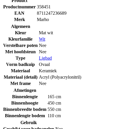
Product
Productnummer
358451
EAN
8711247236689
Merk
Marho
Algemeen
Kleur
Mat wit
Kleurfamilie
Wit
Verstelbare poten
Nee
Met hoofdsteun
Nee
Type
Ligbad
Vorm badkuip
Ovaal
Materiaal
Keramiek
Materiaal (detail)
Acryl (Polyacrylonitril)
Met frame
Nee
Afmetingen
Binnenlengte
165 cm
Binnenhoogte
450 cm
Binnenbreedte bodem
550 cm
Binnenlengte bodem
110 cm
Gebruik
Geschikt voor badpanelen
Nee