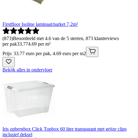
Firstfloor Isoline laminaat/parket 7,2m²
(
873
)
Beoordeeld met 4.6 van de 5 sterren, 873 klantreviews
per pak
33
.
77
4.69 per m²
Prijs: 33.77 euro per pak, 4.69 euro per m2
Bekijk alles in ondervloer
Iris opbergbox Click Topbox 60 liter transparant met grijze clips
inclusief deksel