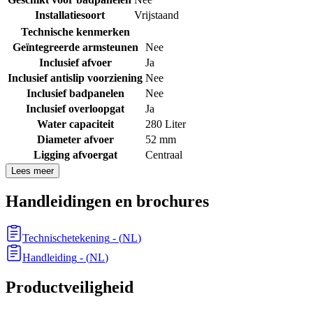
Installatiesoort
Vrijstaand
Technische kenmerken
Geïntegreerde armsteunen
Nee
Inclusief afvoer
Ja
Inclusief antislip voorziening
Nee
Inclusief badpanelen
Nee
Inclusief overloopgat
Ja
Water capaciteit
280 Liter
Diameter afvoer
52 mm
Ligging afvoergat
Centraal
Lees meer
Handleidingen en brochures
Technischetekening
- (
NL
)
Handleiding
- (
NL
)
Productveiligheid