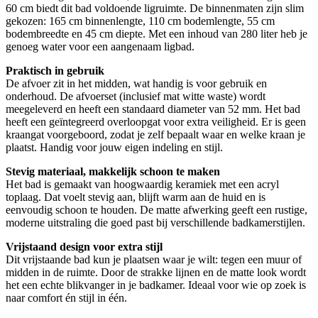
60 cm biedt dit bad voldoende ligruimte. De binnenmaten zijn slim
gekozen: 165 cm binnenlengte, 110 cm bodemlengte, 55 cm
bodembreedte en 45 cm diepte. Met een inhoud van 280 liter heb je
genoeg water voor een aangenaam ligbad.
Praktisch in gebruik
De afvoer zit in het midden, wat handig is voor gebruik en
onderhoud. De afvoerset (inclusief mat witte waste) wordt
meegeleverd en heeft een standaard diameter van 52 mm. Het bad
heeft een geïntegreerd overloopgat voor extra veiligheid. Er is geen
kraangat voorgeboord, zodat je zelf bepaalt waar en welke kraan je
plaatst. Handig voor jouw eigen indeling en stijl.
Stevig materiaal, makkelijk schoon te maken
Het bad is gemaakt van hoogwaardig keramiek met een acryl
toplaag. Dat voelt stevig aan, blijft warm aan de huid en is
eenvoudig schoon te houden. De matte afwerking geeft een rustige,
moderne uitstraling die goed past bij verschillende badkamerstijlen.
Vrijstaand design voor extra stijl
Dit vrijstaande bad kun je plaatsen waar je wilt: tegen een muur of
midden in de ruimte. Door de strakke lijnen en de matte look wordt
het een echte blikvanger in je badkamer. Ideaal voor wie op zoek is
naar comfort én stijl in één.