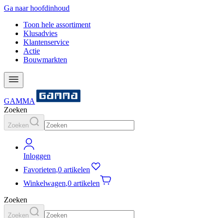
Ga naar hoofdinhoud
Toon hele assortiment
Klusadvies
Klantenservice
Actie
Bouwmarkten
GAMMA
Zoeken
Zoeken
Inloggen
Favorieten
,
0 artikelen
Winkelwagen
,
0 artikelen
Zoeken
Zoeken