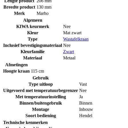
Lengte product
206 mm
Breedte product
130 mm
Merk
Marho
Algemeen
KIWA keurmerk
Nee
Kleur
Mat zwart
Type
Wastafelkraan
Inclusief bevestigingsmateriaal
Nee
Kleurfamilie
Zwart
Materiaal
Metaal
Afmetingen
Hoogte kraan
115 cm
Gebruik
Type uitloop
Vast
Uitgevoerd met temperatuurbegrenzer
Nee
Met temperatuurinstelling
Ja
Binnen/buitengebruik
Binnen
Montage
Inbouw
Soort bediening
Hendel
Technische kenmerken