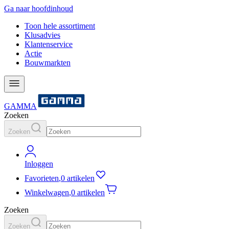
Ga naar hoofdinhoud
Toon hele assortiment
Klusadvies
Klantenservice
Actie
Bouwmarkten
GAMMA
Zoeken
Zoeken
Inloggen
Favorieten
,
0 artikelen
Winkelwagen
,
0 artikelen
Zoeken
Zoeken