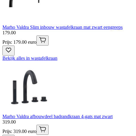
Marho Valdra Slim inbouw wastafelkraan mat zwart eengreeps
179
.
00
Prijs: 179.00 euro
Bekijk alles in wastafelkraan
Marho Valdra afbouwdeel badrandkraan 4-gats mat zwart
319
.
00
Prijs: 319.00 euro