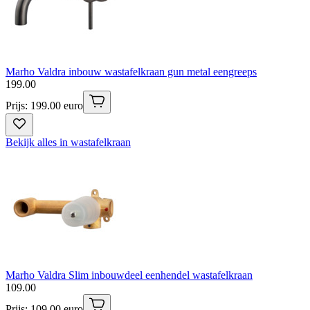
Marho Valdra inbouw wastafelkraan gun metal eengreeps
199
.
00
Prijs: 199.00 euro
Bekijk alles in wastafelkraan
Marho Valdra Slim inbouwdeel eenhendel wastafelkraan
109
.
00
Prijs: 109.00 euro