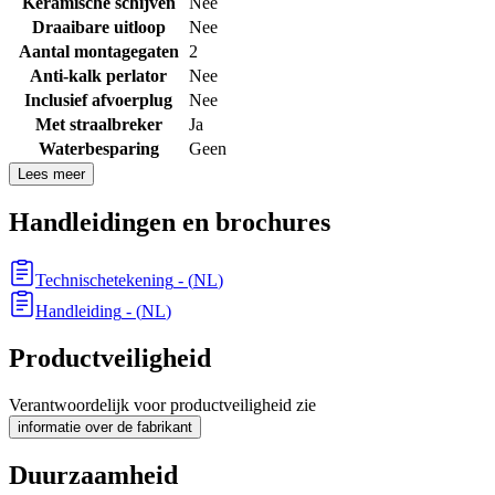
Keramische schijven
Nee
Draaibare uitloop
Nee
Aantal montagegaten
2
Anti-kalk perlator
Nee
Inclusief afvoerplug
Nee
Met straalbreker
Ja
Waterbesparing
Geen
Lees meer
Handleidingen en brochures
Technischetekening
- (
NL
)
Handleiding
- (
NL
)
Productveiligheid
Verantwoordelijk voor productveiligheid zie
informatie over de fabrikant
Duurzaamheid