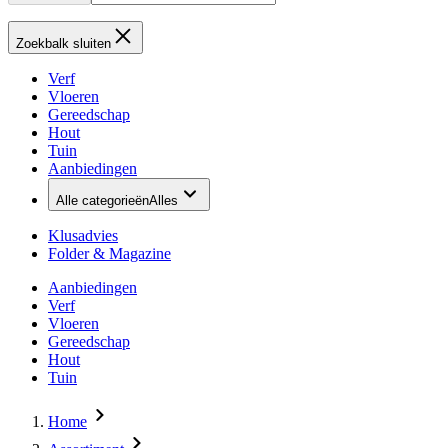
Zoekbalk sluiten
Verf
Vloeren
Gereedschap
Hout
Tuin
Aanbiedingen
Alle categorieën
Alles
Klusadvies
Folder & Magazine
Aanbiedingen
Verf
Vloeren
Gereedschap
Hout
Tuin
Home